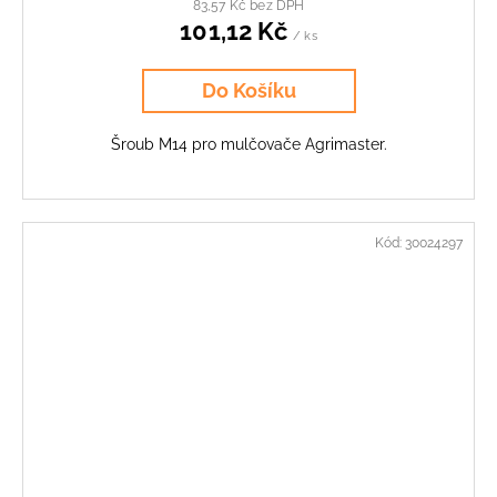
83,57 Kč bez DPH
101,12 Kč
/ ks
Do Košíku
Šroub M14 pro mulčovače Agrimaster.
Kód:
30024297