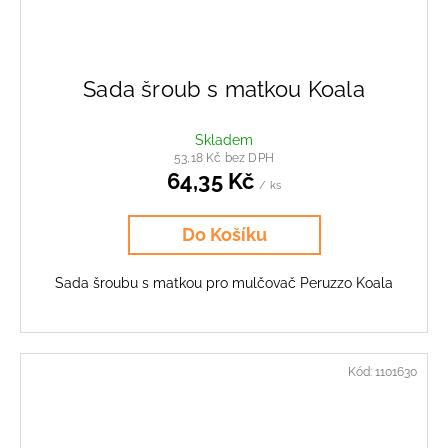
Sada šroub s matkou Koala
Skladem
53,18 Kč bez DPH
64,35 Kč
/ ks
Do Košíku
Sada šroubu s matkou pro mulčovač Peruzzo Koala
Kód:
1101630