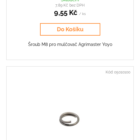
7,89 Kč bez DPH
9,55 Kč
/ ks
Do Košíku
Šroub M8 pro mulčovač Agrimaster Yoyo
Kód:
05010100