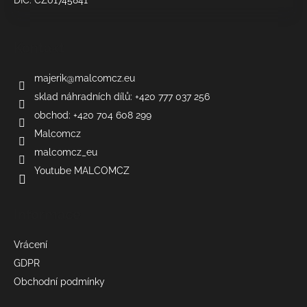
DIČ: CZ01745841
u
Kontakt
majerik
@
malcomcz.eu
sklad náhradních dílů: +420 777 037 256
obchod: +420 704 608 299
Malcomcz
malcomcz_eu
Youtube MALCOMCZ
Informace
Vrácení
GDPR
Obchodní podmínky