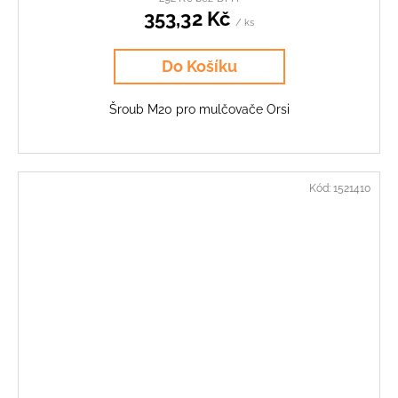
353,32 Kč
/ ks
Do Košíku
Šroub M20 pro mulčovače Orsi
Kód:
1521410