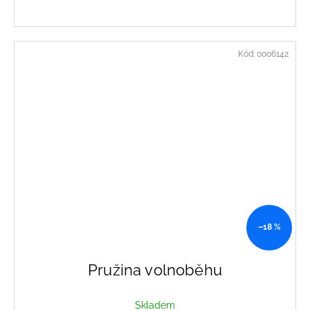
Kód:
0006142
–18 %
Pružina volnoběhu
Skladem