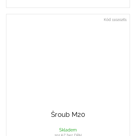
Kód:
11020261
Šroub M20
Skladem
292 Kč bez DPH