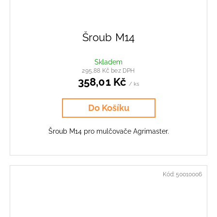
Šroub M14
Skladem
295,88 Kč bez DPH
358,01 Kč
/ ks
Do Košíku
Šroub M14 pro mulčovače Agrimaster.
Kód:
50010006