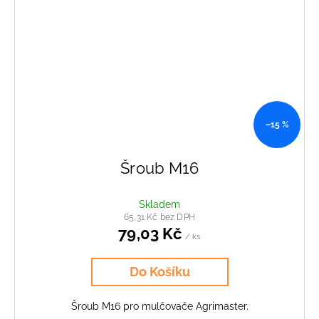
–15 %
Šroub M16
Skladem
65,31 Kč bez DPH
79,03 Kč
/ ks
Do Košíku
Šroub M16 pro mulčovače Agrimaster.