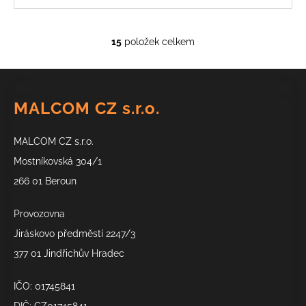
15
položek celkem
O
v
Z
l
á
á
MALCOM CZ s.r.o.
d
p
a
a
c
MALCOM CZ s.r.o.
t
í
í
Mostníkovská 304/1
p
266 01 Beroun
r
v
k
Provozovna
y
Jiráskovo předměstí 2247/3
v
377 01 Jindřichův Hradec
ý
p
IČO: 01745841
i
s