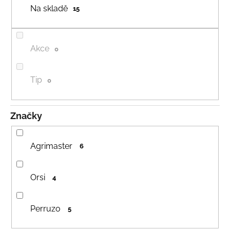
u
Na skladě
15
a
k
j
t
í
ů
Akce
0
t
?
Tip
0
Značky
HLEDAT
Agrimaster
6
D
o
Orsi
4
p
o
r
Perruzo
5
u