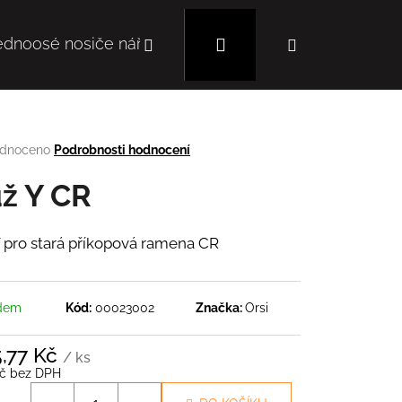
Hledat
Přihlášení
Nákupní
ednoosé nosiče nářadí
Mulčovače
Autoc
košík
rné
dnoceno
Podrobnosti hodnocení
cení
tu
ž Y CR
 pro stará příkopová ramena CR
ček.
dem
Kód:
00023002
Značka:
Orsi
Následující
5,77 Kč
/ ks
Kč bez DPH
á