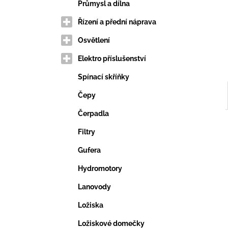
VERTIKUTAČNÍ NŮŽ
e
Průmysl a dílna
203,69 Kč
l
Řízení a přední náprava
Osvětlení
Elektro příslušenství
Spínací skříňky
Čepy
Čerpadla
Filtry
Gufera
Hydromotory
Lanovody
Ložiska
Ložiskové domečky