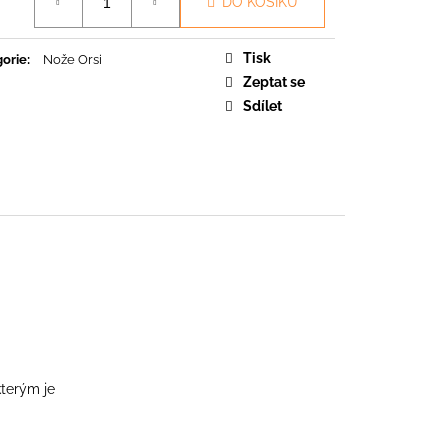
DO KOŠÍKU
O
Tisk
orie
:
Nože Orsi
Zeptat se
Sdílet
kterým je