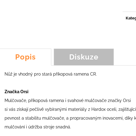
ŠPACHTLOVÝ NŮŽ KOALA, SCORPION,
NŮŽ Y LM3, YOY
cena:
FROG, FOX
89,54 Kč
231,46 Kč
Kateg
Popis
Diskuze
Nůž je vhodný pro stará příkopová ramena CR.
Značka Orsi
Mulčovače, příkopová ramena i svahové mulčovače značky Orsi
si vás získají pečlivě vybíranými materiály z Hardox oceli, zajišťující
pevnost a stabilitu mulčovače, a propracovaným inovacemi, díky 
mulčování i údržba stroje snadná.