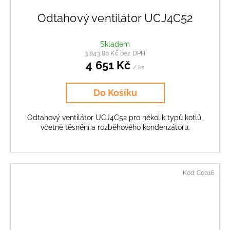
Odtahový ventilátor UCJ4C52
Skladem
3 843,80 Kč bez DPH
4 651 Kč
/ ks
Do Košíku
Odtahový ventilátor UCJ4C52 pro několik typů kotlů,
včetně těsnění a rozběhového kondenzátoru.
Kód:
C0016