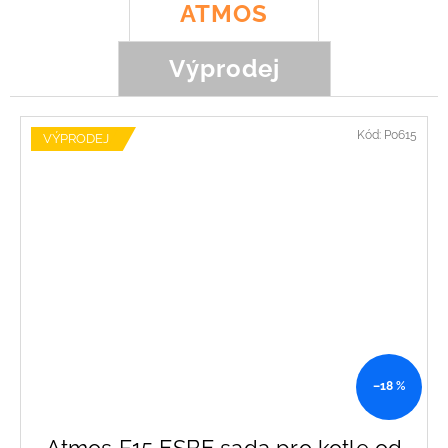
ATMOS
Výprodej
Kód:
P0615
VÝPRODEJ
–18 %
Atmos F15 ESBE sada pro kotle od