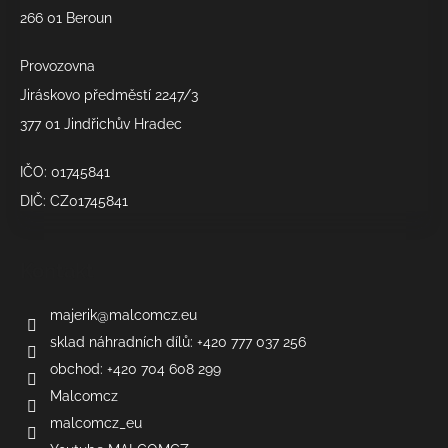
266 01 Beroun
Provozovna
Jiráskovo předměstí 2247/3
377 01 Jindřichův Hradec
IČO: 01745841
DIČ: CZ01745841
Kontakt
majerik
@
malcomcz.eu
sklad náhradních dílů: +420 777 037 256
obchod: +420 704 608 299
Malcomcz
malcomcz_eu