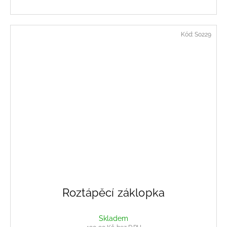
Kód:
S0229
Roztápěcí záklopka
Skladem