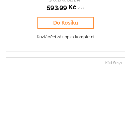
490,90 Kč bez DPH
593,99 Kč
/ ks
Do Košíku
Roztápěcí záklopka kompletní
Kód:
S0171