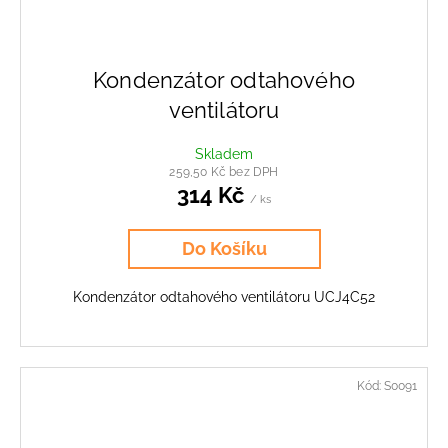
Kondenzátor odtahového
ventilátoru
Skladem
259,50 Kč bez DPH
314 Kč
/ ks
Do Košíku
Kondenzátor odtahového ventilátoru UCJ4C52
Kód:
S0091