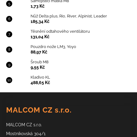
Samojistící matka M8
1,73 Kč
Nůž Delta plus, Rio, River, Alpinist, Leader
185,34 Kč
Těsnění odtahového ventilátoru
131,04 Kč
Pouzdro nože LM3, Yoyo
88,97 Kč
Šroub M8
9,55 Kč
Kladivo KL
488,65 Kč
Z
á
MALCOM CZ s.r.o.
p
a
MALCOM CZ s.r.o.
t
í
Mostníkovská 304/1