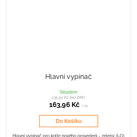
Hlavní vypínač
Skladem
135,50 Kč bez DPH
163,96 Kč
/ ks
Do Košíku
Hlavní vypínač pro kotle nového provedení - zelený (I-O)