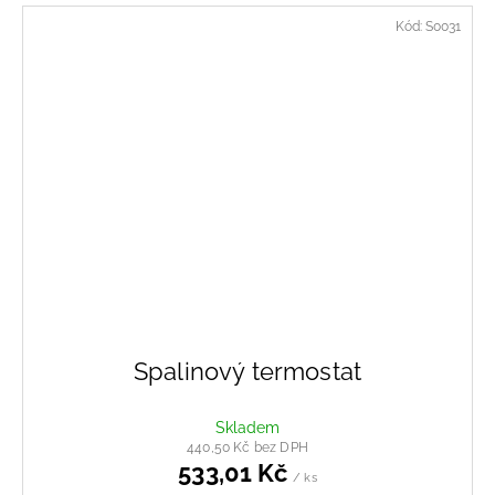
Kód:
S0031
Spalinový termostat
Skladem
440,50 Kč bez DPH
533,01 Kč
/ ks