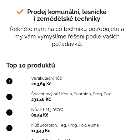
Prodej komunální, lesnické
i zemědělské techniky
Řekněte nám na co techniku potřebujete a
my vám vymyslíme řešení podle vašich
požadavků.
Top 10 produktů
Vertikutační nůž
203,69 Kč
Špachtlový nůž Koala, Scorpion, Frog, Fox
231,46 Kč
Nůž Y LM3, YOYO
89,54 Kč
Nůž Scorpion, Teg, Frog, Fox, Puma
113,43 Kč