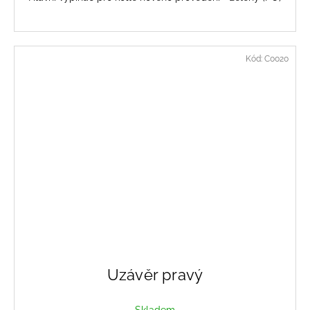
Kód:
C0020
Uzávěr pravý