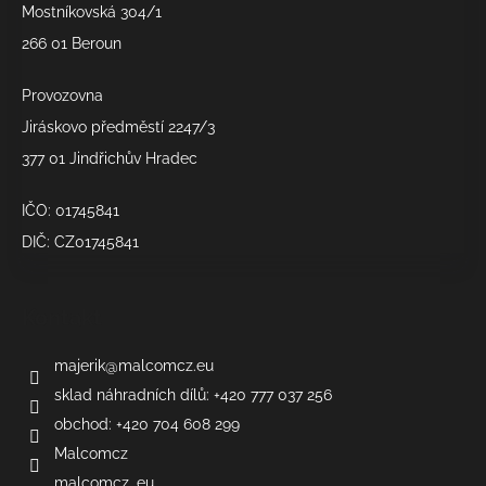
v
í
Mostníkovská 304/1
k
266 01 Beroun
y
v
Provozovna
ý
p
Jiráskovo předměstí 2247/3
i
377 01 Jindřichův Hradec
s
u
IČO: 01745841
DIČ: CZ01745841
Kontakt
majerik
@
malcomcz.eu
sklad náhradních dílů: +420 777 037 256
obchod: +420 704 608 299
Malcomcz
malcomcz_eu