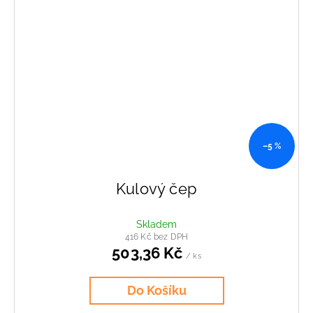
–5 %
Kulový čep
Skladem
416 Kč bez DPH
503,36 Kč
/ ks
Do Košíku