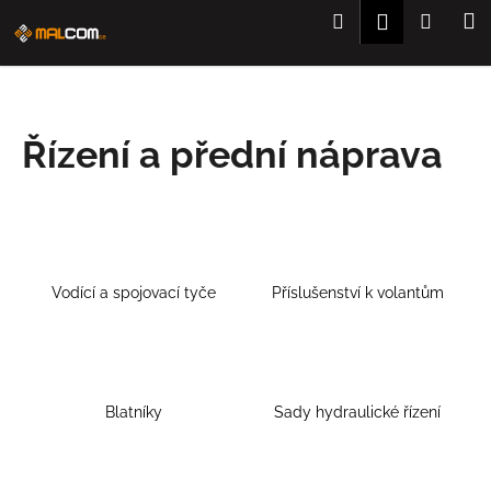
K
Přejít
Hledat
Nákup
M
Přihlášení
na
o
obsah
Zpět
Zpět
košík
š
í
C
k
Řízení a přední náprava
o
p
o
t
ř
e
Vodící a spojovací tyče
Příslušenství k volantům
b
u
j
e
Blatníky
Sady hydraulické řízení
t
e
n