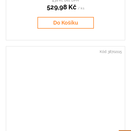
438 Kč bez DPH
529,98 Kč
/ ks
Do Košíku
Kód:
38702115