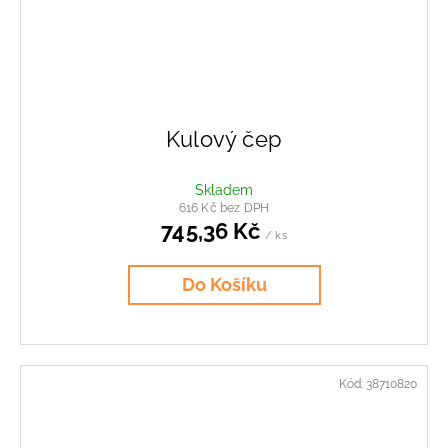
Kulový čep
Skladem
616 Kč bez DPH
745,36 Kč
/ ks
Do Košíku
Kód:
38710820