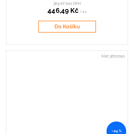
369 Kč bez DPH
446,49 Kč
/ ks
Do Košíku
Kód:
38717050
–24 %