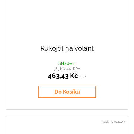
Rukojeť na volant
Skladem
383 Kč bez DPH
463,43 Kč
/ ks
Do Košíku
Kód:
38702109