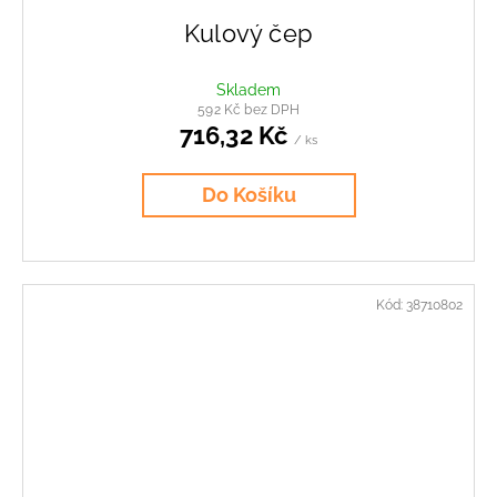
Kulový čep
Skladem
592 Kč bez DPH
716,32 Kč
/ ks
Do Košíku
Kód:
38710802