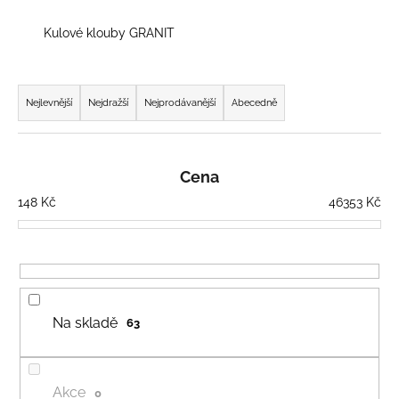
a
Kulové klouby GRANIT
j
í
Ř
t
a
Nejlevnější
Nejdražší
Nejprodávanější
Abecedně
?
z
e
n
Cena
í
148
Kč
46353
Kč
HLEDAT
p
r
o
D
d
o
u
p
Na skladě
63
k
o
t
r
ů
u
Akce
0