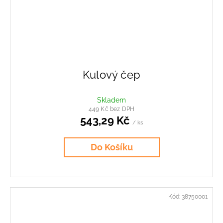
Kulový čep
Skladem
449 Kč bez DPH
543,29 Kč
/ ks
Do Košíku
Kód:
38750001