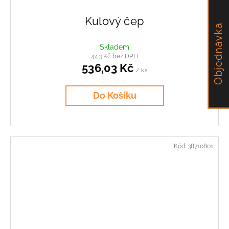
Kulový čep
Objednávka
Skladem
443 Kč bez DPH
536,03 Kč
/ ks
Do Košíku
Kód:
38710801