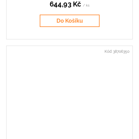
644,93 Kč
/ ks
Do Košíku
Kód:
38706350