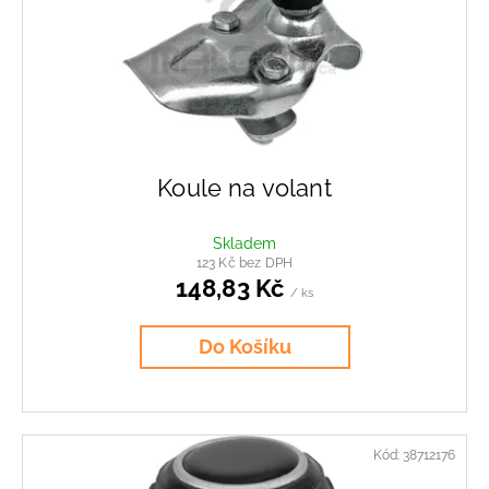
r
o
d
u
k
t
ů
Koule na volant
Skladem
123 Kč bez DPH
148,83 Kč
/ ks
Do Košíku
Kód:
38712176