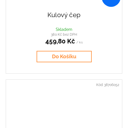
Kulový čep
Skladem
380 Kč bez DPH
459,80 Kč
/ ks
Do Košíku
Kód:
38706052