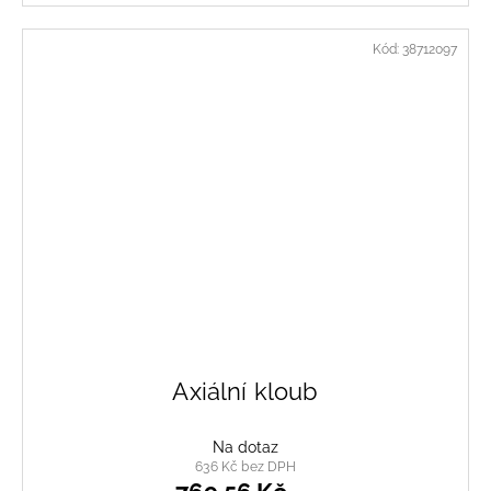
Kód:
38712097
Axiální kloub
Na dotaz
636 Kč bez DPH