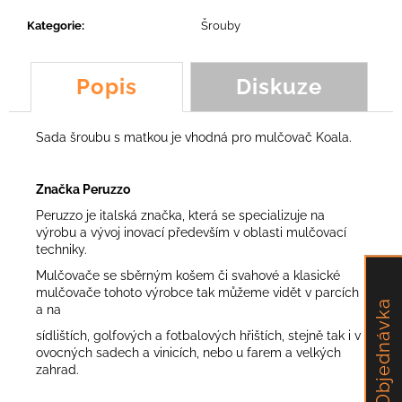
č
u
Kategorie
:
Šrouby
j
e
m
Popis
Diskuze
e
Sada šroubu s matkou je vhodná pro mulčovač Koala.
ŠROUB
M8
Značka Peruzzo
9,55
Kč
Peruzzo je italská značka, která se specializuje na
výrobu a vývoj inovací především v oblasti mulčovací
techniky.
Mulčovače se sběrným košem či svahové a klasické
mulčovače tohoto výrobce tak můžeme vidět v parcích
Objednávka
a na
sídlištích, golfových a fotbalových hřištích, stejně tak i v
ovocných sadech a vinicích, nebo u farem a velkých
zahrad.