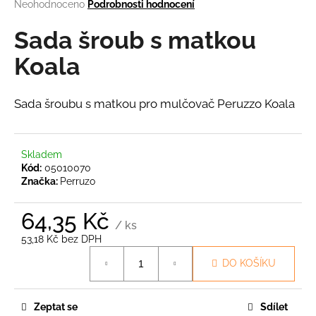
Průměrné
Neohodnoceno
Podrobnosti hodnocení
a
hodnocení
produktu
Sada šroub s matkou
j
je
í
0,0
Koala
t
z
5
?
hvězdiček.
Sada šroubu s matkou pro mulčovač Peruzzo Koala
Skladem
HLEDAT
Kód:
05010070
Značka:
Perruzo
64,35 Kč
D
/ ks
o
53,18 Kč bez DPH
Měrná
p
DO KOŠÍKU
cena:
o
r
u
Zeptat se
Sdílet