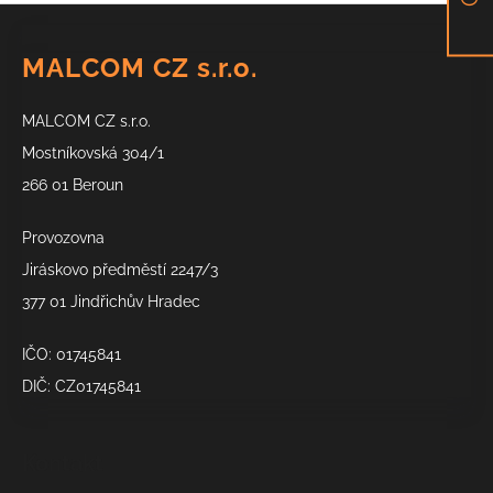
Z
á
MALCOM CZ s.r.o.
p
a
MALCOM CZ s.r.o.
t
í
Mostníkovská 304/1
266 01 Beroun
Provozovna
Jiráskovo předměstí 2247/3
377 01 Jindřichův Hradec
IČO: 01745841
DIČ: CZ01745841
Kontakt