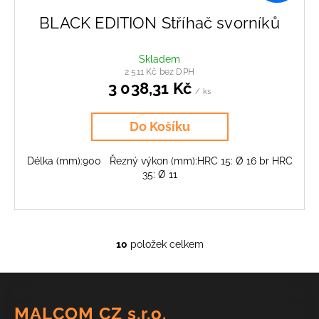
BLACK EDITION Stříhač svorníků
Skladem
2 511 Kč bez DPH
3 038,31 Kč
/ ks
Do Košíku
Délka (mm):900 Řezný výkon (mm):HRC 15: Ø 16 br HRC
35: Ø 11
10
položek celkem
O
v
Z
l
á
á
MALCOM CZ s.r.o.
d
p