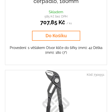
čerpadlo, 180mm
Skladem
585 Kč bez DPH
707,85 Kč
/ ks
Do Košíku
Provedení: s věšákem Otvor klíče do šířky (mm): 42 Délka
(mm): 180 (7“)
Kód:
7301551