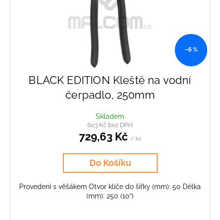
–6 %
BLACK EDITION Kleště na vodní
čerpadlo, 250mm
Skladem
603 Kč bez DPH
729,63 Kč
/ ks
Do Košíku
Provedení s věšákem Otvor klíče do šířky (mm): 50 Délka
(mm): 250 (10“)