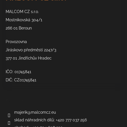
a
a
c
MALCOM CZ s.r.o.
t
í
í
Mostníkovská 304/1
p
266 01 Beroun
r
v
k
Provozovna
y
Jiráskovo předměstí 2247/3
v
377 01 Jindřichův Hradec
ý
p
IČO: 01745841
i
s
DIČ: CZ01745841
u
Kontakt
majerik
@
malcomcz.eu
sklad náhradních dílů: +420 777 037 256