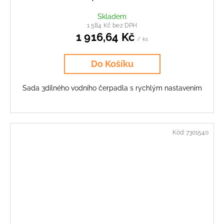
Skladem
1 584 Kč bez DPH
1 916,64 Kč
/ ks
Do Košíku
Sada 3dílného vodního čerpadla s rychlým nastavením
Kód:
7301540