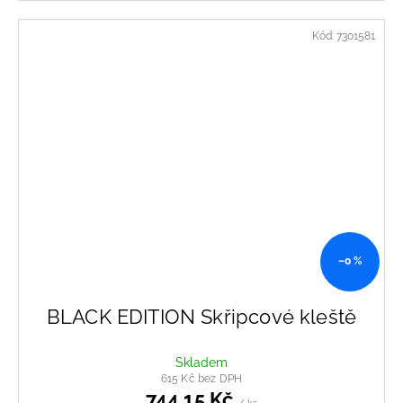
Kód:
7301581
–0 %
BLACK EDITION Skřipcové kleště
Skladem
615 Kč bez DPH
744,15 Kč
/ ks