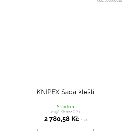
Kód:
760002010
KNIPEX Sada kleští
Skladem
2 298 Kč bez DPH
2 780,58 Kč
/ ks