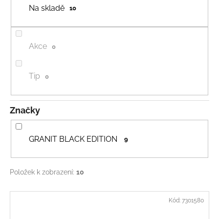
u
Na skladě
10
a
k
j
t
í
ů
Akce
0
t
?
Tip
0
Značky
HLEDAT
GRANIT BLACK EDITION
9
D
o
Položek k zobrazení:
10
p
o
V
r
Kód:
7301580
ý
u