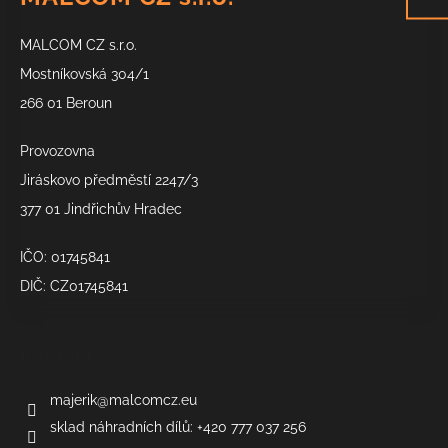
p
a
MALCOM CZ s.r.o.
t
í
Mostníkovská 304/1
266 01 Beroun
Provozovna
Jiráskovo předměstí 2247/3
377 01 Jindřichův Hradec
IČO: 01745841
DIČ: CZ01745841
Kontakt
majerik
@
malcomcz.eu
sklad náhradních dílů: +420 777 037 256