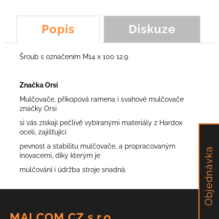
č
u
j
Popis
Diskuze
e
m
e
Šroub s označením M14 x 100 12.9
NŮŽ
Značka Orsi
SCORPION,
Mulčovače, příkopová ramena i svahové mulčovače
TEG,
FROG,
značky Orsi
FOX,
si vás získají pečlivě vybíranými materiály z Hardox
PUMA
oceli, zajišťující
113,43
pevnost a stabilitu mulčovače, a propracovaným
Kč
Objednávka
inovacemi, díky kterým je
mulčování i údržba stroje snadná.
Z
á
MALCOM CZ s.r.o.