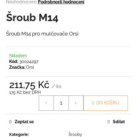
Průměrné
Neohodnoceno
Podrobnosti hodnocení
a
hodnocení
produktu
Šroub M14
j
je
í
0,0
t
z
Šroub M14 pro mulčovače Orsi
5
?
hvězdiček.
Skladem
Kód:
30024297
Značka:
Orsi
HLEDAT
211,75 Kč
/ ks
175 Kč bez DPH
D
Měrná
DO KOŠÍKU
o
cena:
p
o
Zeptat se
Sdílet
r
u
Kategorie
:
Šrouby