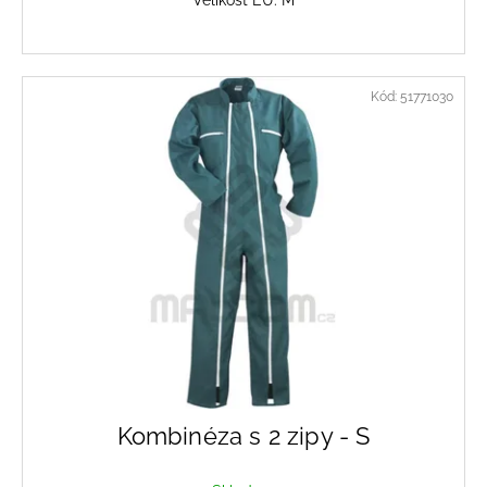
Velikost EU: M
Kód:
51771030
Kombinéza s 2 zipy - S