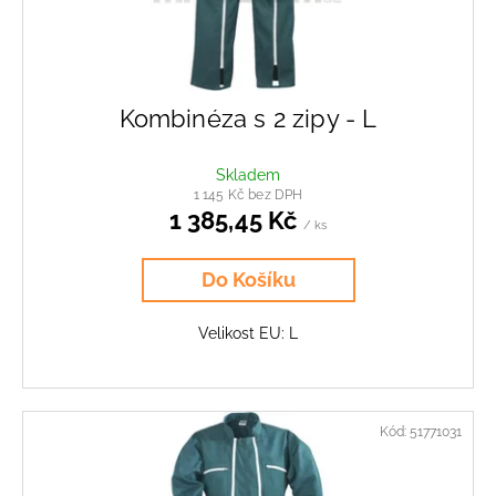
č
u
u
k
j
e
t
m
ů
Kombinéza s 2 zipy - L
e
Skladem
TĚSNĚNÍ
1 145 Kč bez DPH
ODTAHOVÉHO
1 385,45 Kč
/ ks
VENTILÁTORU
131,04
Kč
Do Košíku
Velikost EU: L
Kód:
51771031