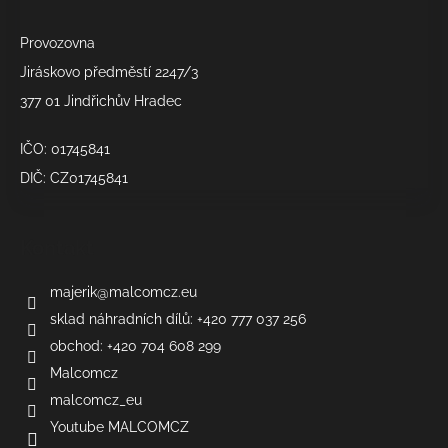
v
k
Provozovna
y
Jiráskovo předměstí 2247/3
v
377 01 Jindřichův Hradec
ý
p
IČO: 01745841
i
s
DIČ: CZ01745841
u
Kontakt
majerik
@
malcomcz.eu
sklad náhradních dílů: +420 777 037 256
obchod: +420 704 608 299
Malcomcz
malcomcz_eu
Youtube MALCOMCZ