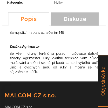
č
Kategorie
:
Matky
u
j
e
Popis
Diskuze
m
e
Samojistící matka s označením M8.
POUZDRO
NOŽE
Značka Agrimaster
LM3,
YOYO
Se všemi druhy terénů si poradí mulčovače italské
značky Agrimaster. Díky kvalitní technice vám půjde
88,97
mulčování a sečení svahů, příkopů, zahrad, výběhů, polí,
Kč
vinic a ovocných sadů od ruky a možná se na
Objednávka
něj začnete i těšit.
Z
á
MALCOM CZ s.r.o.
p
a
MALCOM CZ s.r.o.