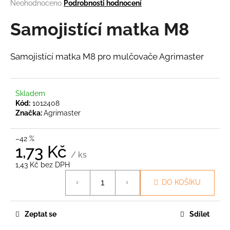
Průměrné
Neohodnoceno
Podrobnosti hodnocení
a
hodnocení
produktu
Samojistící matka M8
j
je
í
0,0
t
z
Samojistící matka M8 pro mulčovače Agrimaster
5
?
hvězdiček.
Skladem
Kód:
1012408
Značka:
Agrimaster
HLEDAT
–42 %
1,73 Kč
/ ks
D
1,43 Kč bez DPH
o
Měrná
DO KOŠÍKU
cena:
p
o
r
Zeptat se
Sdílet
u