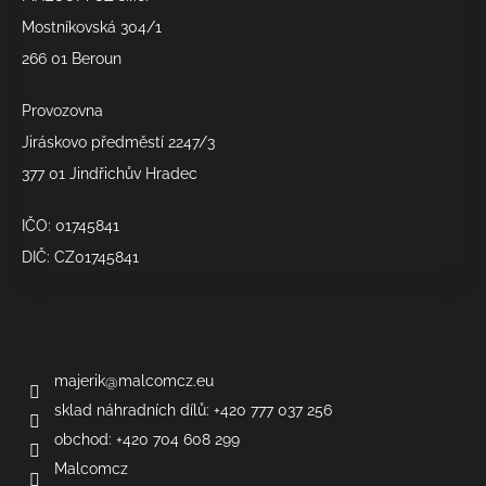
t
í
Mostníkovská 304/1
266 01 Beroun
Provozovna
Jiráskovo předměstí 2247/3
377 01 Jindřichův Hradec
IČO: 01745841
DIČ: CZ01745841
Kontakt
majerik
@
malcomcz.eu
sklad náhradních dílů: +420 777 037 256
obchod: +420 704 608 299
Malcomcz