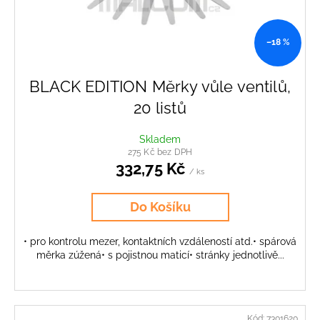
–18 %
BLACK EDITION Měrky vůle ventilů,
20 listů
Skladem
275 Kč bez DPH
332,75 Kč
/ ks
Do Košíku
• pro kontrolu mezer, kontaktních vzdáleností atd.• spárová
měrka zúžená• s pojistnou maticí• stránky jednotlivě...
Kód:
7301620