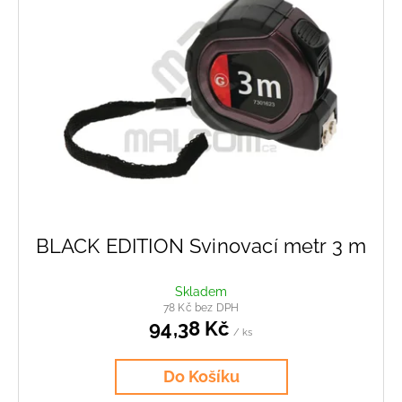
č
p
u
i
j
s
e
p
m
r
e
o
d
SAMOJISTÍCÍ
u
MATKA
M8
k
1,73
t
Kč
ů
BLACK EDITION Svinovací metr 3 m
Skladem
78 Kč bez DPH
94,38 Kč
/ ks
Do Košíku