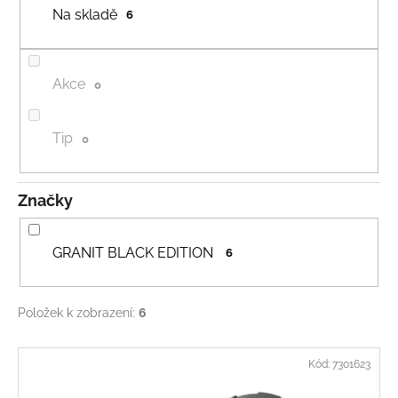
u
Na skladě
6
a
k
j
t
í
ů
Akce
0
t
?
Tip
0
Značky
HLEDAT
GRANIT BLACK EDITION
6
D
o
Položek k zobrazení:
6
p
o
V
r
Kód:
7301623
ý
u