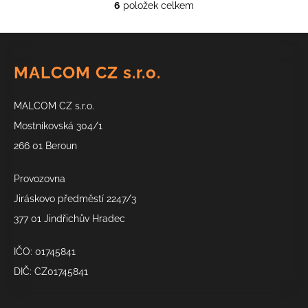
6
položek celkem
O
v
Z
l
á
á
MALCOM CZ s.r.o.
d
p
a
a
c
MALCOM CZ s.r.o.
t
í
í
Mostníkovská 304/1
p
266 01 Beroun
r
v
k
Provozovna
y
Jiráskovo předměstí 2247/3
v
377 01 Jindřichův Hradec
ý
p
IČO: 01745841
i
s
DIČ: CZ01745841
u