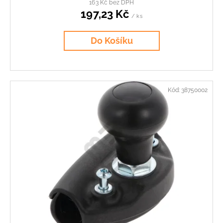
163 Kč bez DPH
197,23 Kč
/ ks
Do Košíku
Kód:
38750002