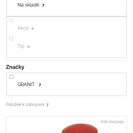
u
Na skladě
7
a
k
j
t
í
ů
Akce
0
t
?
Tip
0
Značky
HLEDAT
GRANIT
7
D
o
Položek k zobrazení:
7
p
o
V
r
Kód:
20023190
ý
u