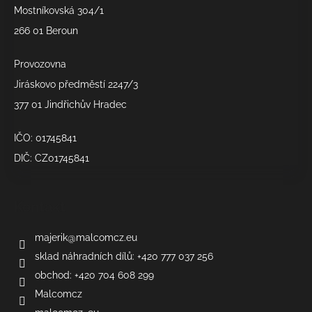
í
í
Mostníkovská 304/1
p
266 01 Beroun
r
v
k
Provozovna
y
Jiráskovo předměstí 2247/3
v
377 01 Jindřichův Hradec
ý
p
IČO: 01745841
i
s
DIČ: CZ01745841
u
Kontakt
majerik
@
malcomcz.eu
sklad náhradních dílů: +420 777 037 256
obchod: +420 704 608 299
Malcomcz