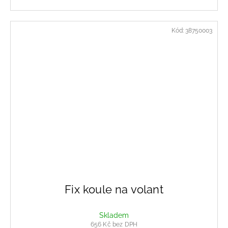
Kód:
38750003
Fix koule na volant
Skladem
656 Kč bez DPH