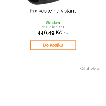
Fix koule na volant
Skladem
369 Kč bez DPH
446,49 Kč
/ ks
Do Košíku
Kód:
38706052