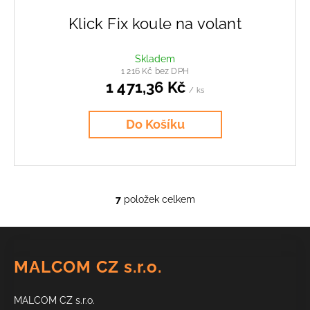
Klick Fix koule na volant
Skladem
1 216 Kč bez DPH
1 471,36 Kč
/ ks
Do Košíku
7
položek celkem
O
v
Z
l
á
á
MALCOM CZ s.r.o.
d
p
a
a
c
MALCOM CZ s.r.o.
t