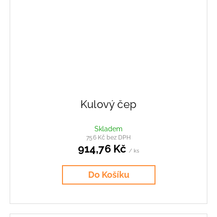
Kulový čep
Skladem
756 Kč bez DPH
914,76 Kč
/ ks
Do Košíku