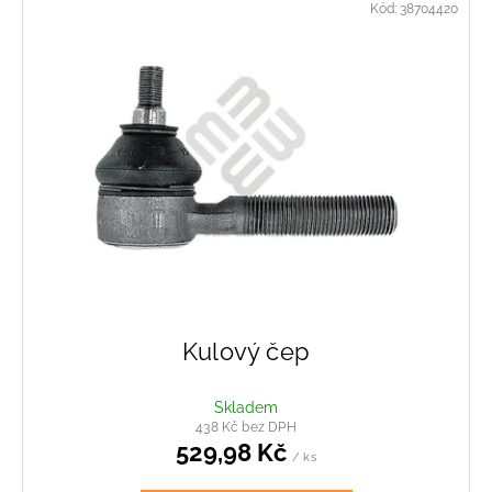
Kód:
38704420
Kulový čep
Skladem
438 Kč bez DPH
529,98 Kč
/ ks