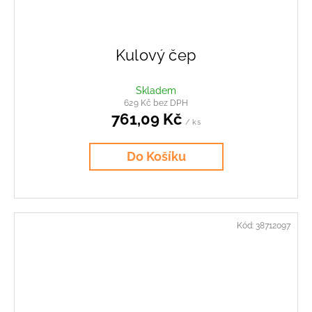
Kulový čep
Skladem
629 Kč bez DPH
761,09 Kč
/ ks
Do Košíku
Kód:
38712097