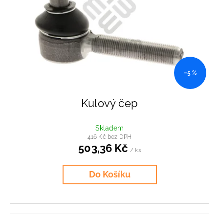
–5 %
Kulový čep
Skladem
416 Kč bez DPH
503,36 Kč
/ ks
Do Košíku