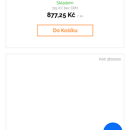
Skladem
725 Kč bez DPH
877,25 Kč
/ ks
Do Košíku
Kód:
38712100