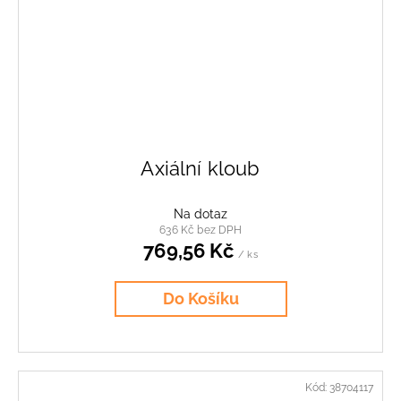
Axiální kloub
Na dotaz
636 Kč bez DPH
769,56 Kč
/ ks
Do Košíku
Kód:
38704117