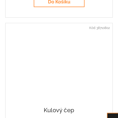
Do Košíku
Kód:
38710802
Kulový čep