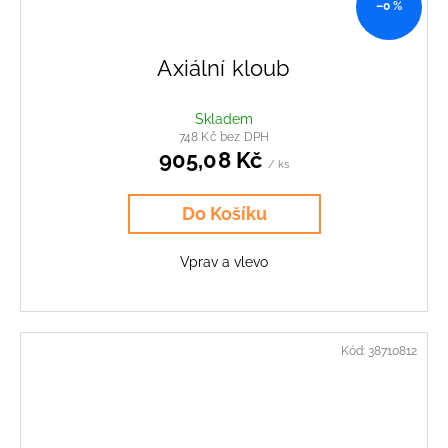
–0 %
Axiální kloub
Skladem
748 Kč bez DPH
905,08 Kč
/ ks
Do Košíku
Vprav a vlevo
Kód:
38710812