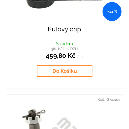
u
k
–24 %
t
ů
Kulový čep
Skladem
380 Kč bez DPH
459,80 Kč
/ ks
Do Košíku
Kód:
38702109