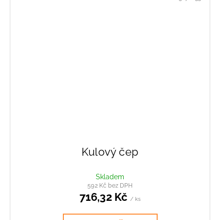
Kulový čep
Skladem
592 Kč bez DPH
716,32 Kč
/ ks