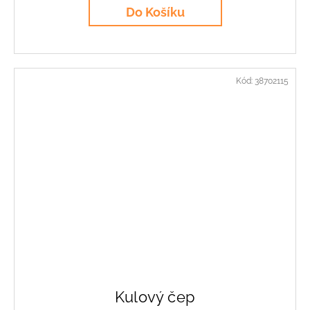
Do Košíku
Kód:
38702115
Kulový čep