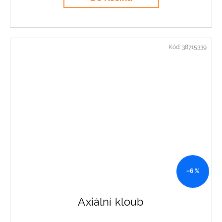
Kód:
38715339
–6 %
Axiální kloub