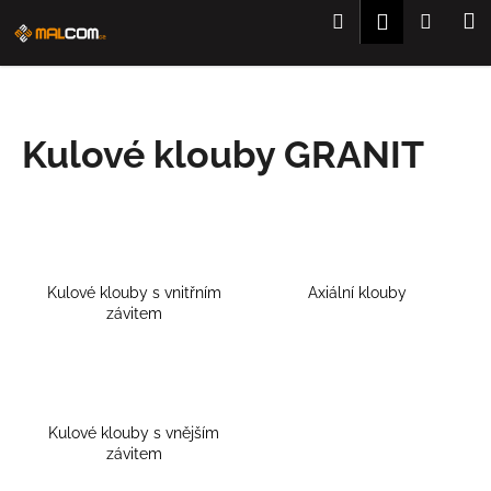
K
Přejít
Hledat
Nákup
M
Přihlášení
na
o
obsah
Zpět
Zpět
košík
š
í
C
k
Kulové klouby GRANIT
o
p
o
t
ř
e
Kulové klouby s vnitřním
Axiální klouby
b
závitem
u
j
e
t
Kulové klouby s vnějším
závitem
e
n