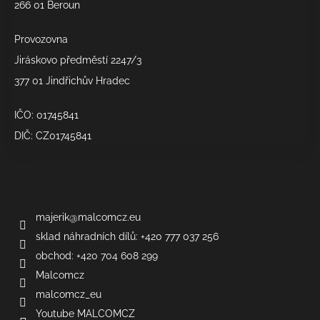
266 01 Beroun
y
v
Provozovna
ý
p
Jiráskovo předměstí 2247/3
i
377 01 Jindřichův Hradec
s
u
IČO: 01745841
DIČ: CZ01745841
Kontakt
majerik
@
malcomcz.eu
sklad náhradních dílů: +420 777 037 256
obchod: +420 704 608 299
Malcomcz
malcomcz_eu
Youtube MALCOMCZ