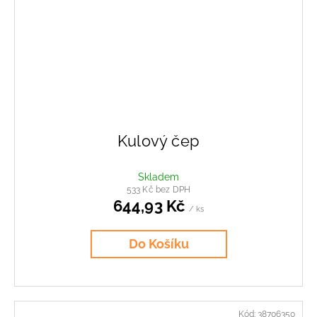
Kulový čep
Skladem
533 Kč bez DPH
644,93 Kč
/ ks
Do Košíku
Kód:
38706350