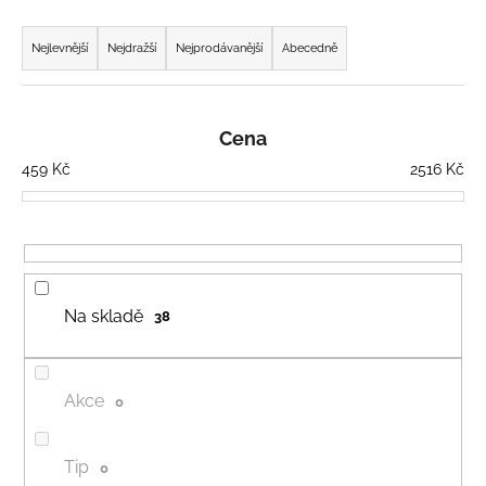
Ř
a
a
j
Nejlevnější
Nejdražší
Nejprodávanější
Abecedně
z
í
e
t
n
?
Cena
í
459
Kč
2516
Kč
p
r
o
HLEDAT
d
u
Na skladě
38
k
D
t
o
ů
p
Akce
0
o
r
u
Tip
0