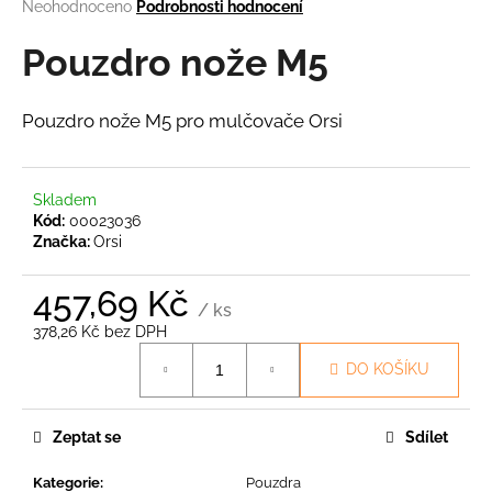
Průměrné
Neohodnoceno
Podrobnosti hodnocení
a
hodnocení
produktu
Pouzdro nože M5
j
je
í
0,0
t
z
Pouzdro nože M5 pro mulčovače Orsi
5
?
hvězdiček.
Skladem
Kód:
00023036
Značka:
Orsi
HLEDAT
457,69 Kč
/ ks
378,26 Kč bez DPH
D
Měrná
DO KOŠÍKU
o
cena:
p
o
Zeptat se
Sdílet
r
u
Kategorie
:
Pouzdra