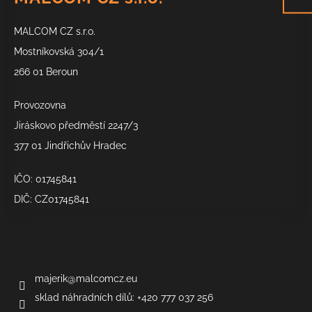
p
a
MALCOM CZ s.r.o.
t
í
Mostníkovská 304/1
266 01 Beroun
Provozovna
Jiráskovo předměstí 2247/3
377 01 Jindřichův Hradec
IČO: 01745841
DIČ: CZ01745841
Kontakt
majerik
@
malcomcz.eu
sklad náhradních dílů: +420 777 037 256