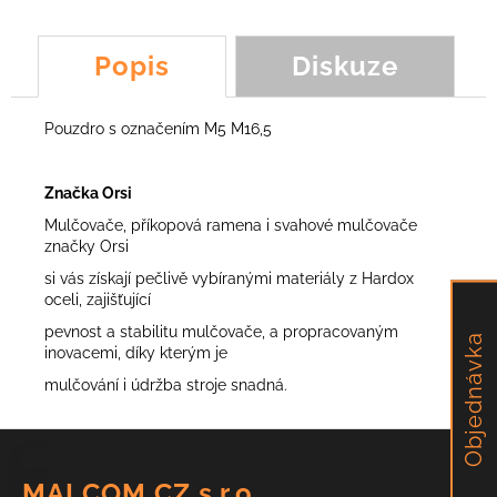
č
u
j
Popis
Diskuze
e
m
e
Pouzdro s označením M5 M16,5
POUZDRO
Značka Orsi
NOŽE
Mulčovače, příkopová ramena i svahové mulčovače
LM3,
YOYO
značky Orsi
88,97
si vás získají pečlivě vybíranými materiály z Hardox
Kč
oceli, zajišťující
pevnost a stabilitu mulčovače, a propracovaným
Objednávka
inovacemi, díky kterým je
mulčování i údržba stroje snadná.
Z
á
MALCOM CZ s.r.o.