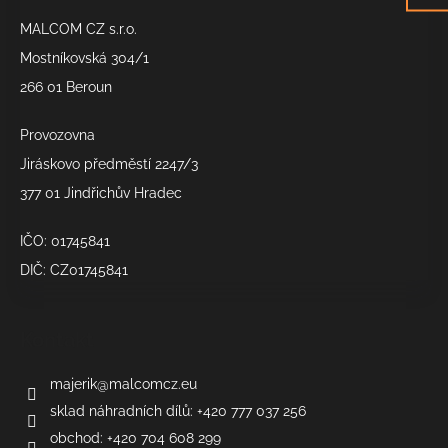
a
MALCOM CZ s.r.o.
t
í
Mostníkovská 304/1
266 01 Beroun
Provozovna
Jiráskovo předměstí 2247/3
377 01 Jindřichův Hradec
IČO: 01745841
DIČ: CZ01745841
Kontakt
majerik
@
malcomcz.eu
sklad náhradních dílů: +420 777 037 256
obchod: +420 704 608 299