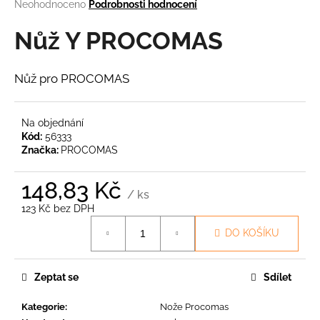
Průměrné
Neohodnoceno
Podrobnosti hodnocení
a
hodnocení
produktu
Nůž Y PROCOMAS
j
je
í
0,0
t
z
Nůž pro PROCOMAS
5
?
hvězdiček.
Na objednání
Kód:
56333
Značka:
PROCOMAS
HLEDAT
148,83 Kč
/ ks
123 Kč bez DPH
Měrná
D
DO KOŠÍKU
cena:
o
p
o
Zeptat se
Sdílet
r
u
Kategorie
:
Nože Procomas