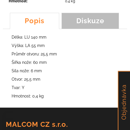
č
Hmotnost
:
0.4 kg
u
j
Popis
Diskuze
e
m
e
Délka: LU 140 mm
Výška: LA 55 mm
SAMOJISTÍCÍ
Průměr otvoru: 25,5 mm
MATKA
M8
Šířka nože: 60 mm
1,73
Síla nože: 6 mm
Kč
Otvor: 25,5 mm
Objednávka
Tvar: Y
Hmotnost: 0,4 kg
Z
á
MALCOM CZ s.r.o.
p