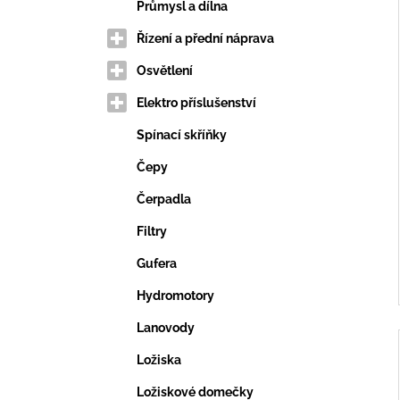
VERTIKUTAČNÍ NŮŽ
e
Průmysl a dílna
203,69 Kč
l
Řízení a přední náprava
Osvětlení
Elektro příslušenství
Spínací skříňky
Čepy
Čerpadla
Filtry
Gufera
Hydromotory
Lanovody
Ložiska
Ložiskové domečky