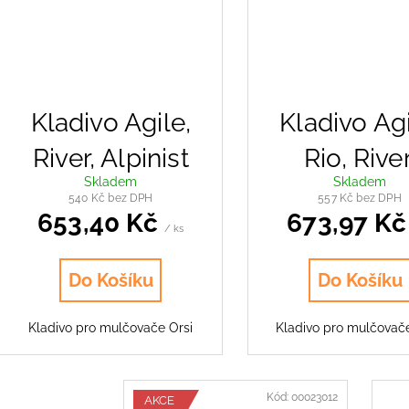
Kladivo Agile,
Kladivo Agi
River, Alpinist
Rio, River
Skladem
Skladem
Alpinist, Le
540 Kč bez DPH
557 Kč bez DPH
653,40 Kč
673,97 K
/ ks
Do Košíku
Do Košíku
Kladivo pro mulčovače Orsi
Kladivo pro mulčovač
Kód:
00023012
AKCE