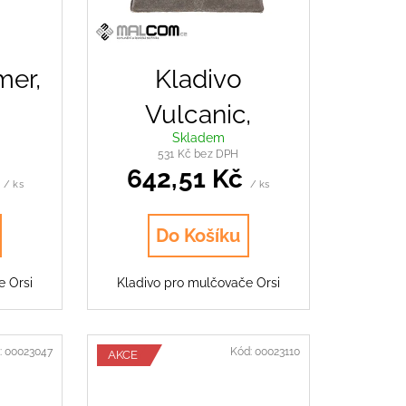
O
mer,
Kladivo
Vulcanic,
Skladem
Competition,
531 Kč bez DPH
č
642,51 Kč
Comfort
/ ks
/ ks
Do Košíku
e Orsi
Kladivo pro mulčovače Orsi
:
00023047
Kód:
00023110
AKCE