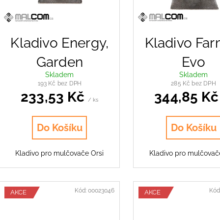
p
ŠPACHTLOVÝ NŮŽ KOALA, SCORPION,
NŮŽ Y LM3, YOY
d
FROG, FOX
r
89,54 Kč
u
231,46 Kč
o
k
d
Kladivo Energy,
Kladivo Far
t
u
ů
Garden
Evo
k
t
Skladem
Skladem
193 Kč bez DPH
285 Kč bez DPH
ů
233,53 Kč
344,85 K
/ ks
Do Košíku
Do Košíku
Kladivo pro mulčovače Orsi
Kladivo pro mulčovač
Kód:
00023046
Kód
AKCE
AKCE