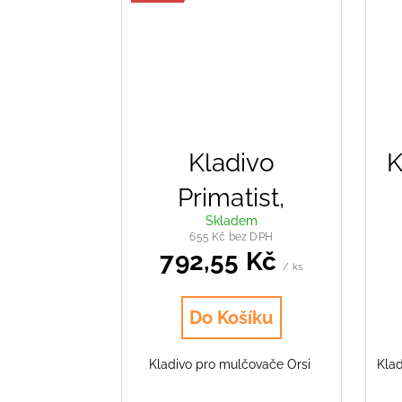
Kladivo
K
Primatist,
Skladem
Magnum,
655 Kč bez DPH
792,55 Kč
Storm,
/ ks
Champion,
Do Košíku
Unique
Kladivo pro mulčovače Orsi
Kla