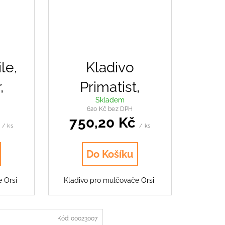
le,
Kladivo
,
Primatist,
Skladem
ader
Superior
620 Kč bez DPH
č
750,20 Kč
/ ks
/ ks
Do Košíku
e Orsi
Kladivo pro mulčovače Orsi
Kód:
00023007