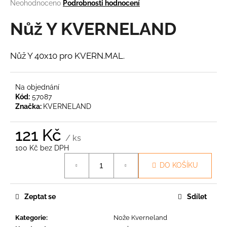
Průměrné
Neohodnoceno
Podrobnosti hodnocení
a
hodnocení
produktu
Nůž Y KVERNELAND
j
je
í
0,0
t
z
Nůž Y 40x10 pro KVERN.MAL.
5
?
hvězdiček.
Na objednání
Kód:
57087
Značka:
KVERNELAND
HLEDAT
121 Kč
/ ks
100 Kč bez DPH
Měrná
D
DO KOŠÍKU
cena:
o
p
o
Zeptat se
Sdílet
r
u
Kategorie
:
Nože Kverneland