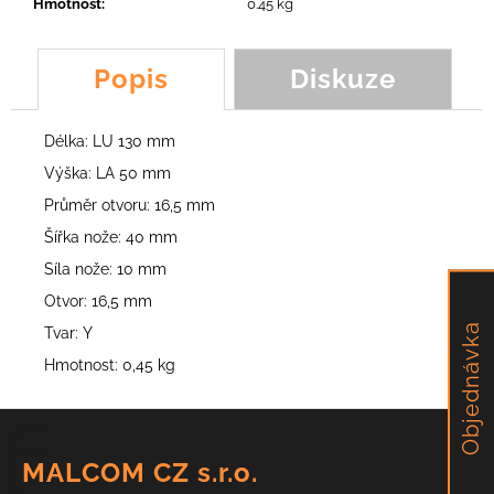
č
Hmotnost
:
0.45 kg
u
j
Popis
Diskuze
e
m
e
Délka: LU 130 mm
Výška: LA 50 mm
VERTIKUTAČNÍ
Průměr otvoru: 16,5 mm
NŮŽ
203,69
Šířka nože: 40 mm
Kč
Síla nože: 10 mm
Otvor: 16,5 mm
Objednávka
Tvar: Y
Hmotnost: 0,45 kg
Z
á
MALCOM CZ s.r.o.
p