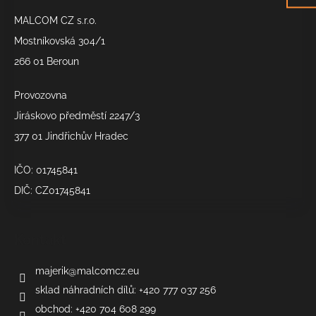
a
MALCOM CZ s.r.o.
t
í
Mostníkovská 304/1
266 01 Beroun
Provozovna
Jiráskovo předměstí 2247/3
377 01 Jindřichův Hradec
IČO: 01745841
DIČ: CZ01745841
Kontakt
majerik
@
malcomcz.eu
sklad náhradních dílů: +420 777 037 256
obchod: +420 704 608 299