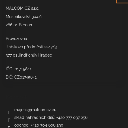
a
MALCOM CZ s.r.o.
t
í
Mostníkovská 304/1
266 01 Beroun
Provozovna
Jiráskovo předměstí 2247/3
377 01 Jindřichův Hradec
IČO: 01745841
DIČ: CZ01745841
Kontakt
majerik
@
malcomcz.eu
sklad náhradních dílů: +420 777 037 256
obchod: +420 704 608 299