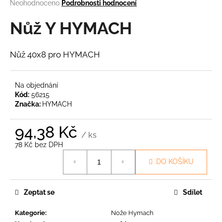
Průměrné
Neohodnoceno
Podrobnosti hodnocení
a
hodnocení
produktu
Nůž Y HYMACH
j
je
í
0,0
t
z
Nůž 40x8 pro HYMACH
5
?
hvězdiček.
Na objednání
Kód:
56215
Značka:
HYMACH
HLEDAT
94,38 Kč
/ ks
78 Kč bez DPH
Měrná
D
DO KOŠÍKU
cena:
o
p
o
Zeptat se
Sdílet
r
u
Kategorie
:
Nože Hymach