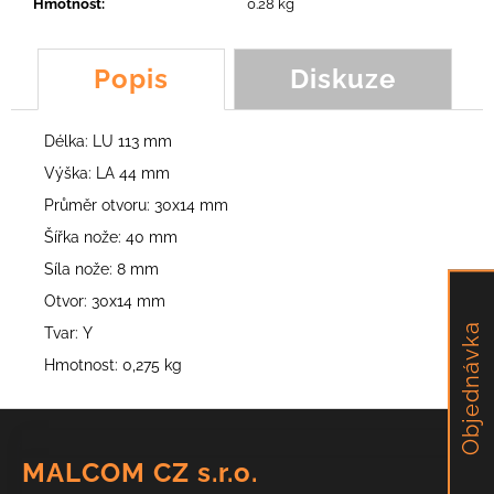
č
Hmotnost
:
0.28 kg
u
j
Popis
Diskuze
e
m
e
Délka: LU 113 mm
Výška: LA 44 mm
NŮŽ
Průměr otvoru: 30x14 mm
SCORPION,
TEG,
Šířka nože: 40 mm
FROG,
FOX,
Síla nože: 8 mm
PUMA
Otvor: 30x14 mm
113,43
Objednávka
Kč
Tvar: Y
Hmotnost: 0,275 kg
Z
á
MALCOM CZ s.r.o.
p