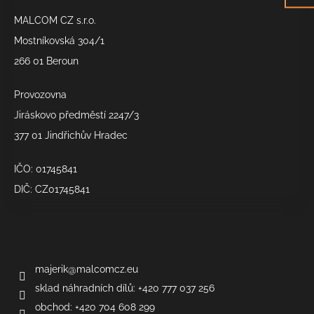
a
MALCOM CZ s.r.o.
t
í
Mostníkovská 304/1
266 01 Beroun
Provozovna
Jiráskovo předměstí 2247/3
377 01 Jindřichův Hradec
IČO: 01745841
DIČ: CZ01745841
Kontakt
majerik
@
malcomcz.eu
sklad náhradních dílů: +420 777 037 256
obchod: +420 704 608 299