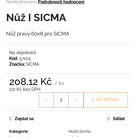
Průměrné
Neohodnoceno
Podrobnosti hodnocení
a
hodnocení
produktu
Nůž I SICMA
j
je
í
0,0
t
z
Nůž pravý 60x8 pro SICMA
5
?
hvězdiček.
Na objednání
Kód:
57105
Značka:
SICMA
HLEDAT
208,12 Kč
/ ks
172 Kč bez DPH
Měrná
D
DO KOŠÍKU
cena:
o
p
o
Zeptat se
Sdílet
r
u
Kategorie
:
Nože Sicma