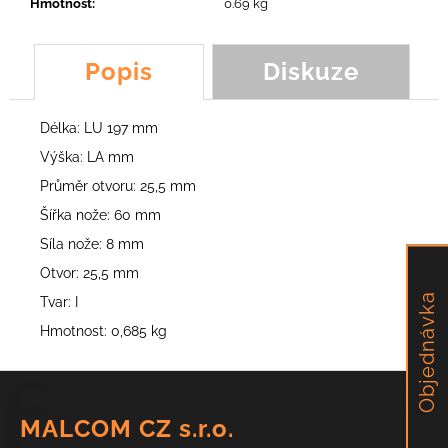
č
Hmotnost
:
0.69 kg
u
j
Popis
Diskuze
e
m
e
Délka: LU 197 mm
Výška: LA mm
NŮŽ
Průměr otvoru: 25,5 mm
DELTA
PLUS,
Šířka nože: 60 mm
RIO,
RIVER,
Síla nože: 8 mm
ALPINIST,
LEADER
Otvor: 25,5 mm
Objednávka
185,34
Tvar: I
Kč
Hmotnost: 0,685 kg
Z
á
MALCOM CZ s.r.o.
p