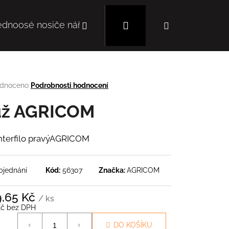
Hledat
Přihlášení
Nákupní
ednoosé nosiče nářadí
Mulčovače
Autoc
košík
rné
dnoceno
Podrobnosti hodnocení
cení
tu
ž AGRICOM
nterfilo pravýAGRICOM
ček.
bjednání
Kód:
56307
Značka:
AGRICOM
9,65 Kč
/ ks
Následující
Kč bez DPH
á
DO KOŠÍKU