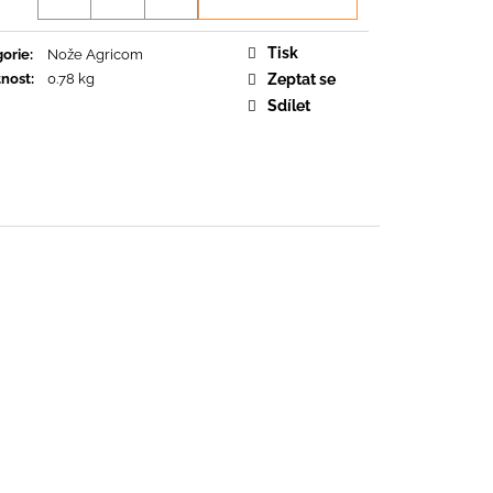
O
Tisk
orie
:
Nože Agricom
nost
:
0.78 kg
Zeptat se
Sdílet