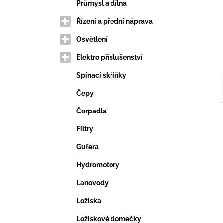
VERTIKUTAČNÍ NŮŽ
e
Průmysl a dílna
203,69 Kč
l
Řízení a přední náprava
Osvětlení
Elektro příslušenství
Spínací skříňky
Čepy
Čerpadla
Filtry
Gufera
Hydromotory
Lanovody
Ložiska
Ložiskové domečky