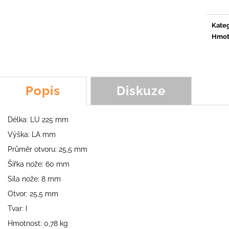
ŠPACHTLOVÝ NŮŽ KOALA, SCORPION,
NŮŽ Y LM3, YOY
FROG, FOX
89,54 Kč
231,46 Kč
Kateg
Hmot
Popis
Diskuze
Délka: LU 225 mm
Výška: LA mm
Průměr otvoru: 25,5 mm
Šířka nože: 60 mm
Síla nože: 8 mm
Otvor: 25,5 mm
Tvar: I
Hmotnost: 0,78 kg