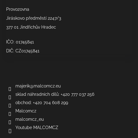
Provozovna
Jiráskovo předměstí 2247/3
377 01 Jindřichův Hradec
IČO: 01745841
DIČ: CZ01745841
Kontakt
majerik
@
malcomcz.eu
sklad náhradních dílů: +420 777 037 256
obchod: +420 704 608 299
Malcomcz
malcomcz_eu
Youtube MALCOMCZ