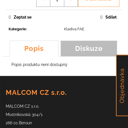
č
cena:
u
j
Zeptat se
Sdílet
e
m
Kategorie
:
Kladiva FAE
e
Popis
Diskuze
NŮŽ
Y
LM3,
YOYO
Popis produktu není dostupný
Objednávka
89,54
Kč
Z
á
MALCOM CZ s.r.o.
p
a
MALCOM CZ s.r.o.
t
í
Mostníkovská 304/1
266 01 Beroun