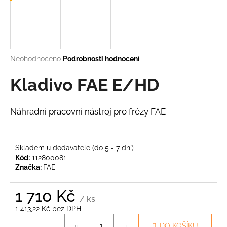
a
j
í
t
Průměrné
Neohodnoceno
Podrobnosti hodnocení
?
hodnocení
produktu
Kladivo FAE E/HD
je
0,0
z
Náhradní pracovní nástroj pro frézy FAE
5
HLEDAT
hvězdiček.
Skladem u dodavatele (do 5 - 7 dní)
Kód:
112800081
D
Značka:
FAE
o
p
1 710 Kč
o
/ ks
r
1 413,22 Kč bez DPH
u
Měrná
DO KOŠÍKU