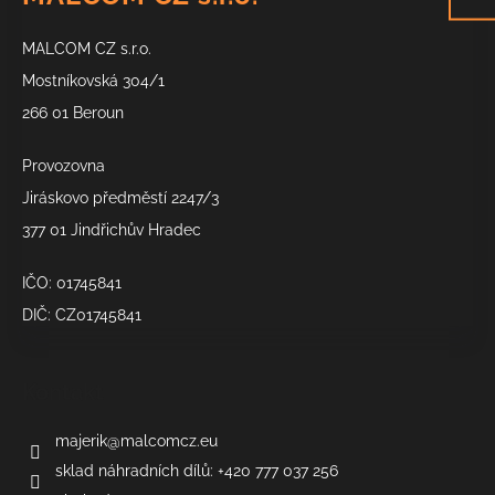
p
a
MALCOM CZ s.r.o.
t
í
Mostníkovská 304/1
266 01 Beroun
Provozovna
Jiráskovo předměstí 2247/3
377 01 Jindřichův Hradec
IČO: 01745841
DIČ: CZ01745841
Kontakt
majerik
@
malcomcz.eu
sklad náhradních dílů: +420 777 037 256