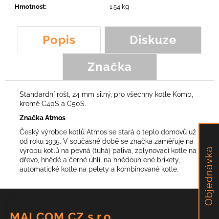
č
Hmotnost
:
1.54 kg
u
j
e
Popis
Diskuze
m
e
Značka
NŮŽ
Y
Standardní rošt, 24 mm silný, pro všechny kotle Komb,
LM3,
kromě C40S a C50S.
YOYO
Značka Atmos
89,54
Kč
Český výrobce kotlů Atmos se stará o teplo domovů už
od roku 1935. V současné době se značka zaměřuje na
Objednávka
výrobu kotlů na pevná (tuhá) paliva, zplynovací kotle na
dřevo, hnědé a černé uhlí, na hnědouhlené brikety,
automatické kotle na pelety a kombinované kotle.
Z
á
MALCOM CZ s.r.o.