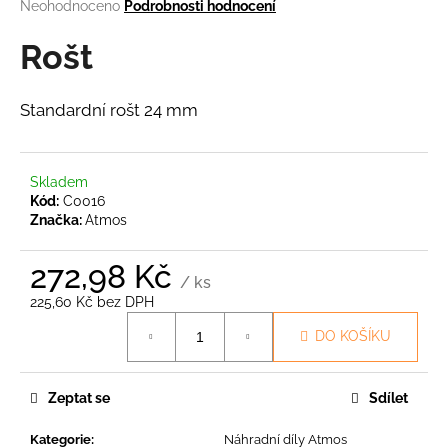
Průměrné
Neohodnoceno
Podrobnosti hodnocení
a
hodnocení
produktu
Rošt
j
je
í
0,0
t
z
Standardní rošt 24 mm
5
?
hvězdiček.
Skladem
Kód:
C0016
Značka:
Atmos
HLEDAT
272,98 Kč
/ ks
225,60 Kč bez DPH
D
Měrná
DO KOŠÍKU
o
cena:
p
o
Zeptat se
Sdílet
r
u
Kategorie
:
Náhradní díly Atmos