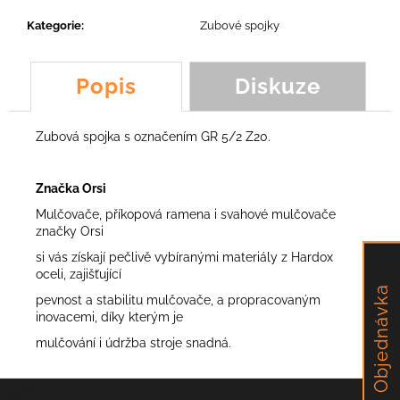
č
u
Kategorie
:
Zubové spojky
j
e
m
Popis
Diskuze
e
Zubová spojka s označením GR 5/2 Z20.
TĚSNĚNÍ
ODTAHOVÉHO
VENTILÁTORU
Značka Orsi
131,04
Mulčovače, příkopová ramena i svahové mulčovače
Kč
značky Orsi
si vás získají pečlivě vybíranými materiály z Hardox
oceli, zajišťující
Objednávka
pevnost a stabilitu mulčovače, a propracovaným
inovacemi, díky kterým je
mulčování i údržba stroje snadná.
Z