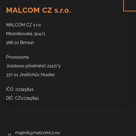
á
MALCOM CZ s.r.o.
p
a
MALCOM CZ s.r.o.
t
í
Mostníkovská 304/1
266 01 Beroun
Provozovna
Jiráskovo předměstí 2247/3
377 01 Jindřichův Hradec
IČO: 01745841
DIČ: CZ01745841
Kontakt
majerik
@
malcomcz.eu