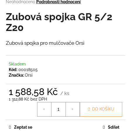
Průměrné
Neohodnoceno
Podrobnosti hodnocení
a
hodnocení
produktu
Zubová spojka GR 5/2
j
je
í
0,0
Z20
t
z
5
?
hvězdiček.
Zubová spojka pro mulčovače Orsi
Skladem
HLEDAT
Kód:
00018505
Značka:
Orsi
1 588,58 Kč
D
/ ks
o
1 312,88 Kč bez DPH
Měrná
p
DO KOŠÍKU
cena:
o
r
u
Zeptat se
Sdílet