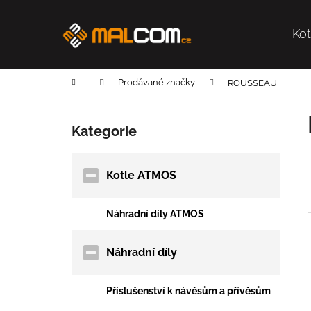
K
Přejít
na
o
obsah
Ko
Zpět
Zpět
š
do
do
í
k
obchodu
obchodu
Domů
Prodávané značky
ROUSSEAU
P
o
Kategorie
Přeskočit
s
kategorie
t
r
Kotle ATMOS
a
n
Náhradní díly ATMOS
n
í
Náhradní díly
í
p
a
i
Příslušenství k návěsům a přívěsům
n