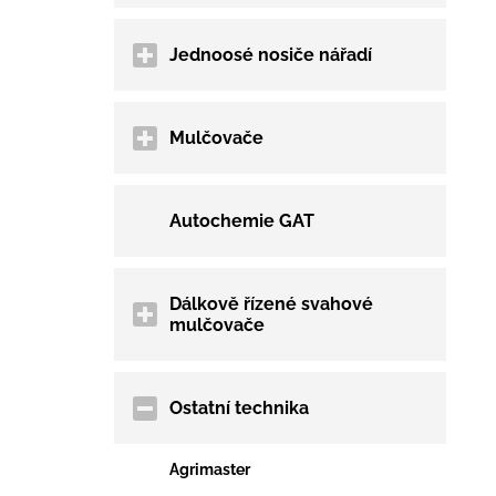
Jednoosé nosiče nářadí
Mulčovače
Autochemie GAT
Dálkově řízené svahové
mulčovače
Ostatní technika
Agrimaster