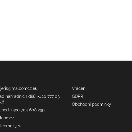
akt
Informace
erik
@
malcomcz.eu
Vrácení
ad náhradních dílů: +420 777 03
GDPR
56
Obchodní podmínky
chod: +420 704 608 299
lcomcz
lcomcz_eu