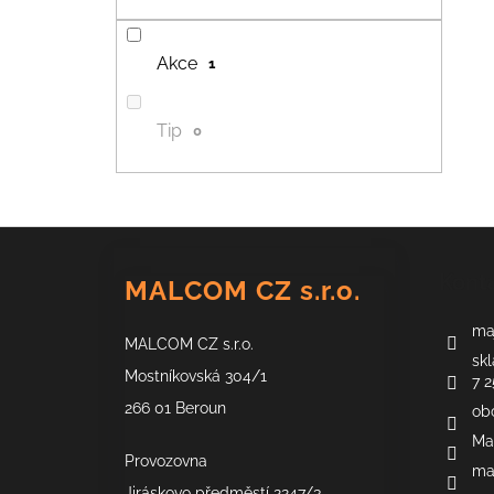
Akce
1
Tip
0
Z
á
Kont
MALCOM CZ s.r.o.
p
a
maj
MALCOM CZ s.r.o.
t
skl
í
Mostníkovská 304/1
7 2
266 01 Beroun
ob
Ma
Provozovna
ma
Jiráskovo předměstí 2247/3