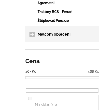
Agrometall
Traktory BCS - Ferrari
Štěpkovač Peruzzo
Malcom oblečení
Cena
467
Kč
468
Kč
Na skladě
0