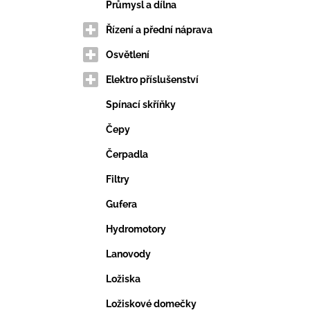
VERTIKUTAČNÍ NŮŽ
e
Průmysl a dílna
203,69 Kč
l
Řízení a přední náprava
Osvětlení
Elektro příslušenství
Spínací skříňky
Čepy
Čerpadla
Filtry
Gufera
Hydromotory
Lanovody
Ložiska
Ložiskové domečky