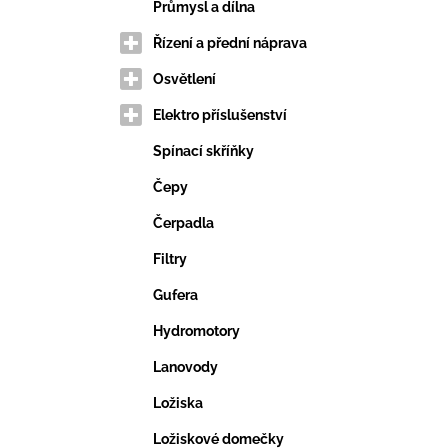
VERTIKUTAČNÍ NŮŽ
e
Průmysl a dílna
203,69 Kč
l
Řízení a přední náprava
Osvětlení
Elektro příslušenství
Spínací skříňky
Čepy
Čerpadla
Filtry
Gufera
Hydromotory
Lanovody
Ložiska
Ložiskové domečky