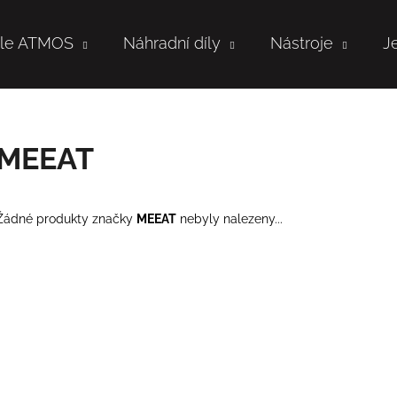
tle ATMOS
Náhradní díly
Nástroje
J
Co potřebujete najít?
MEEAT
HLEDAT
Žádné produkty značky
MEEAT
nebyly nalezeny...
Doporučujeme