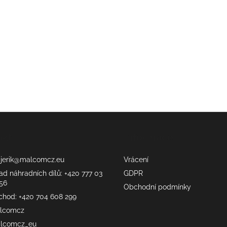
akt
Informace
erik
@
malcomcz.eu
Vrácení
ad náhradních dílů: +420 777 03
GDPR
56
Obchodní podmínky
chod: +420 704 608 299
lcomcz
lcomcz_eu