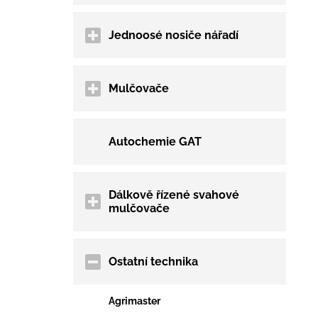
Jednoosé nosiče nářadí
Mulčovače
Autochemie GAT
Dálkově řízené svahové
mulčovače
Ostatní technika
Agrimaster