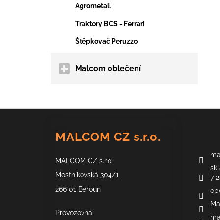
Agrometall
Traktory BCS - Ferrari
Štěpkovač Peruzzo
Malcom oblečení
Z
á
Kont
MALCOM CZ s.r.o.
p
a
maj
MALCOM CZ s.r.o.
t
skl
í
Mostníkovská 304/1
7 2
266 01 Beroun
ob
Ma
Provozovna
ma