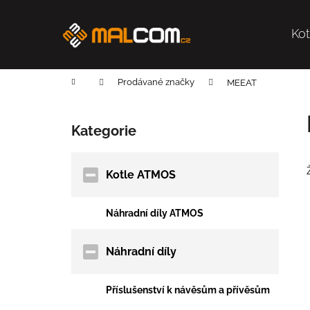
K
Přejít
na
o
obsah
Ko
Zpět
Zpět
š
do
do
í
k
obchodu
obchodu
Domů
Prodávané značky
MEEAT
P
o
Kategorie
Přeskočit
s
kategorie
t
r
Kotle ATMOS
a
n
Náhradní díly ATMOS
n
í
Náhradní díly
p
a
Příslušenství k návěsům a přívěsům
n