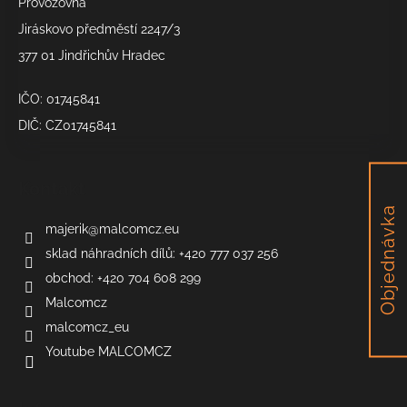
Provozovna
a
Jiráskovo předměstí 2247/3
j
377 01 Jindřichův Hradec
í
t
IČO: 01745841
?
DIČ: CZ01745841
Kontakt
HLEDAT
Objednávka
majerik
@
malcomcz.eu
sklad náhradních dílů: +420 777 037 256
obchod: +420 704 608 299
D
Malcomcz
o
p
malcomcz_eu
o
Youtube MALCOMCZ
r
u