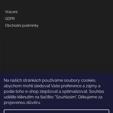
Informace
č
u
j
Vrácení
e
GDPR
m
Obchodní podmínky
e
NŮŽ
SCORPION,
TEG,
FROG,
FOX,
PUMA
113,43
Kč
Na našich stránkách používáme soubory cookies,
abychom mohli sledovat Vaše preference a zájmy a
podle toho e-shop zlepšovat a optimalizovat. Souhlas
udělíte kliknutím na tlačítko "Souhlasím". Děkujeme za
projevenou důvěru.
Odkaz test