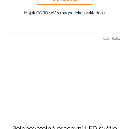
Maják COBO 12V s magnetickou základnou
Kód:
36464
Polohovatelné pracovní LED světlo