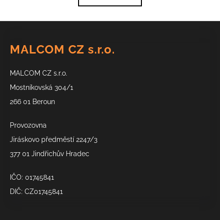
k
á
o
d
Z
v
a
á
á
c
n
MALCOM CZ s.r.o.
p
í
í
p
a
r
MALCOM CZ s.r.o.
t
v
í
Mostníkovská 304/1
k
266 01 Beroun
y
v
Provozovna
ý
p
Jiráskovo předměstí 2247/3
i
377 01 Jindřichův Hradec
s
u
IČO: 01745841
DIČ: CZ01745841