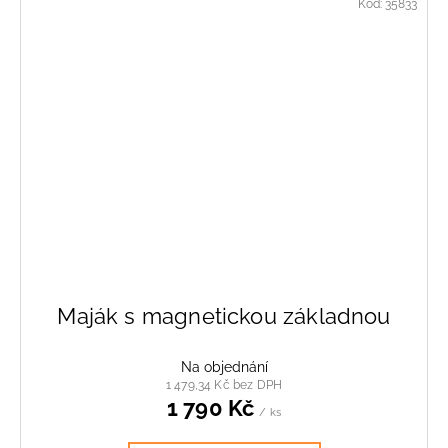
Kód:
35833
Maják s magnetickou základnou
Na objednání
1 479,34 Kč bez DPH
1 790 Kč
/ ks