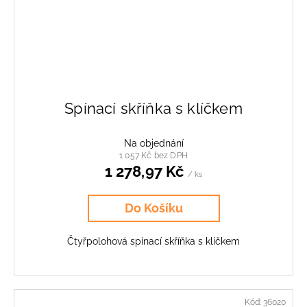
Spínací skříňka s klíčkem
Na objednání
1 057 Kč bez DPH
1 278,97 Kč
/ ks
Do Košíku
Čtyřpolohová spínací skříňka s klíčkem
Kód:
36020