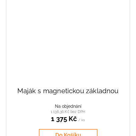
Maják s magnetickou základnou
Na objednání
1 136,36 Kč bez DPH
1 375 Kč
/ ks
Do Košíku