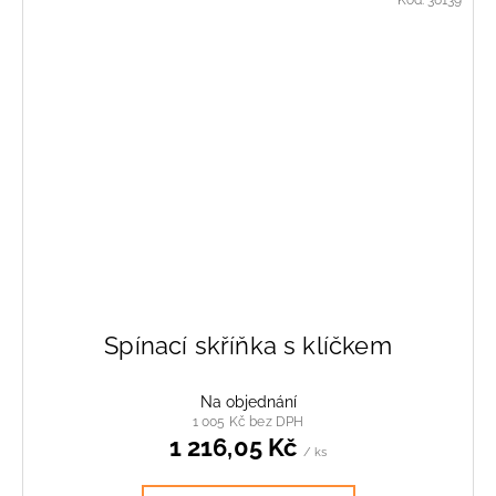
Spínací skříňka s klíčkem
Na objednání
1 005 Kč bez DPH
1 216,05 Kč
/ ks