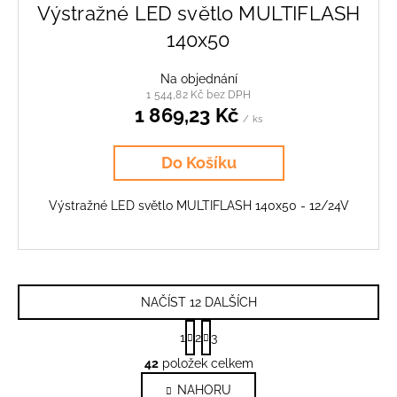
Výstražné LED světlo MULTIFLASH
140x50
Na objednání
1 544,82 Kč bez DPH
1 869,23 Kč
/ ks
Do Košíku
Výstražné LED světlo MULTIFLASH 140x50 - 12/24V
NAČÍST 12 DALŠÍCH
S
1
2
3
t
O
r
42
položek celkem
v
á
NAHORU
l
n