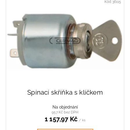
č
Kód:
36115
u
j
e
m
e
SAMOJISTÍCÍ
MATKA
M8
1,73
Kč
Spínací skříňka s klíčkem
Na objednání
957 Kč bez DPH
1 157,97 Kč
/ ks