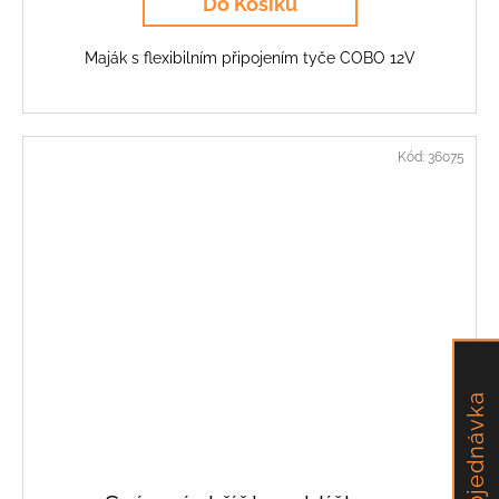
Do Košíku
Maják s flexibilním připojením tyče COBO 12V
Kód:
36075
Objednávka