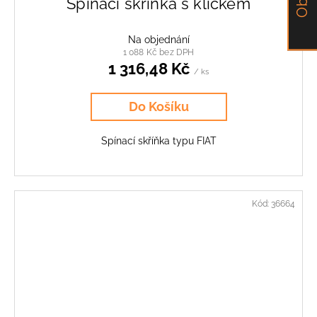
Spínací skříňka s klíčkem
Na objednání
1 088 Kč bez DPH
1 316,48 Kč
/ ks
Do Košíku
Spínací skříňka typu FIAT
Kód:
36664