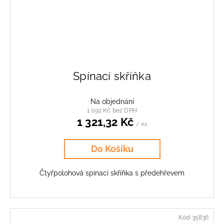
Spínací skříňka
Na objednání
1 092 Kč bez DPH
1 321,32 Kč
/ ks
Do Košíku
Čtyřpolohová spínací skříňka s předehřevem
Kód:
35836