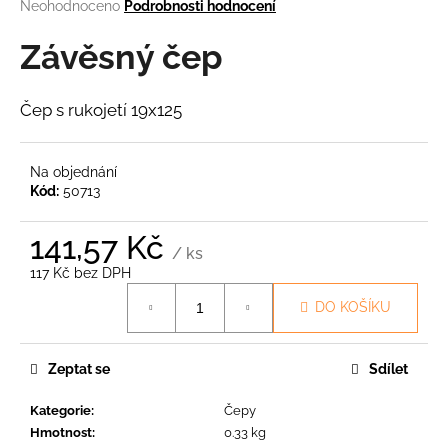
Průměrné
Neohodnoceno
Podrobnosti hodnocení
a
hodnocení
produktu
Závěsný čep
j
je
í
0,0
t
z
Čep s rukojetí 19x125
5
?
hvězdiček.
Na objednání
Kód:
50713
HLEDAT
141,57 Kč
/ ks
117 Kč bez DPH
Měrná
DO KOŠÍKU
cena:
D
o
p
Zeptat se
Sdílet
o
r
Kategorie
:
Čepy
u
Hmotnost
:
0.33 kg