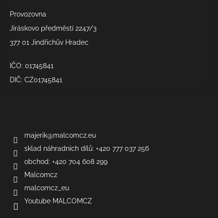
Provozovna
Jiráskovo předměstí 2247/3
377 01 Jindřichův Hradec
IČO: 01745841
DIČ: CZ01745841
Kontakt
majerik
@
malcomcz.eu
sklad náhradních dílů: +420 777 037 256
obchod: +420 704 608 299
Malcomcz
malcomcz_eu
Youtube MALCOMCZ