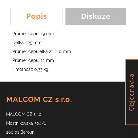
č
u
j
Popis
Diskuze
e
m
Průměr čepu: 19 mm
e
Délka: 125 mm
Průměr čepu:élka 2:1 110 mm
NŮŽ
DELTA
Průměr čepu: 12 mm
PLUS,
RIO,
Hmotnost: 0,33 kg
RIVER,
Objednávka
ALPINIST,
Z
LEADER
á
185,34
MALCOM CZ s.r.o.
Kč
p
a
MALCOM CZ s.r.o.
t
í
Mostníkovská 304/1
266 01 Beroun