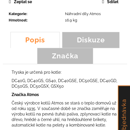
č
Zeptat se
Sdílet
u
j
Kategorie
:
Náhradní díly Atmos
e
Hmotnost
:
16.9 kg
m
e
Popis
Diskuze
ŠPACHTLOVÝ
Značka
NŮŽ
KOALA,
SCORPION,
FROG,
Tryska je určená pro kotle:
FOX
DC40G, DC40GS, GS40, DC40GSE, DC50GSE, DC40GD,
231,46
DC50GS, DC50GSX, GSX50
Kč
Značka Atmos
Objednávka
Český výrobce kotlů Atmos se stará o teplo domovů už
od roku 1935. V současné době se značka zaměřuje na
výrobu kotlů na pevná (tuhá) paliva, zplynovací kotle na
dřevo, hnědé a černé uhlí, na hnědouhlené brikety,
automatické kotle na pelety a kombinované kotle.