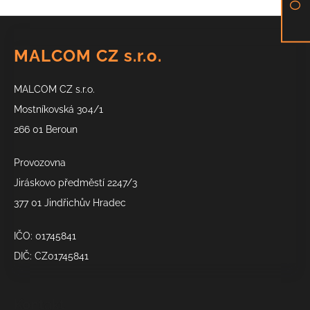
Z
á
MALCOM CZ s.r.o.
p
a
MALCOM CZ s.r.o.
t
í
Mostníkovská 304/1
266 01 Beroun
Provozovna
Jiráskovo předměstí 2247/3
377 01 Jindřichův Hradec
IČO: 01745841
DIČ: CZ01745841
Kontakt