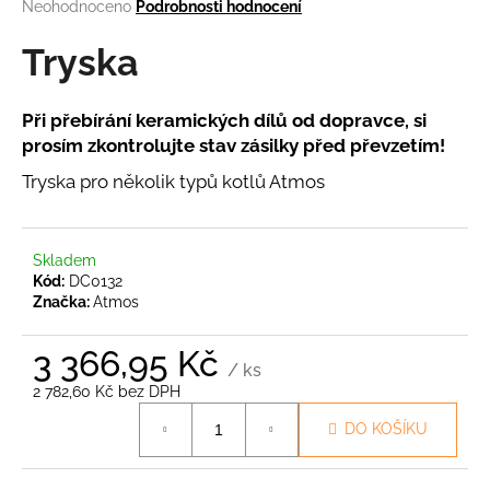
Průměrné
Neohodnoceno
Podrobnosti hodnocení
a
hodnocení
produktu
Tryska
j
je
í
0,0
t
z
Při přebírání keramických dílů od dopravce, si
5
?
prosím zkontrolujte stav zásilky před převzetím!
hvězdiček.
Tryska pro několik typů kotlů Atmos
HLEDAT
Skladem
Kód:
DC0132
Značka:
Atmos
D
3 366,95 Kč
/ ks
o
2 782,60 Kč bez DPH
p
Měrná
o
DO KOŠÍKU
cena:
r
u