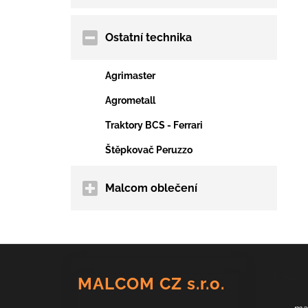
Ostatní technika
Agrimaster
Agrometall
Traktory BCS - Ferrari
Štěpkovač Peruzzo
Malcom oblečení
Z
á
Kont
MALCOM CZ s.r.o.
p
a