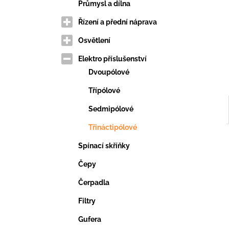
VERTIKUTAČNÍ NŮŽ
e
Průmysl a dílna
203,69 Kč
l
Řízení a přední náprava
Osvětlení
Elektro příslušenství
Dvoupólové
Třípólové
Sedmipólové
Třináctipólové
Spínací skříňky
Čepy
Čerpadla
Filtry
Gufera