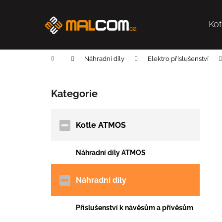
K
Přejít
na
o
obsah
Ko
Zpět
Zpět
š
do
do
í
k
obchodu
obchodu
Domů
Náhradní díly
Elektro příslušenství
P
o
Kategorie
Přeskočit
s
kategorie
t
r
Kotle ATMOS
a
n
Náhradní díly ATMOS
n
í
Náhradní díly
p
a
Příslušenství k návěsům a přívěsům
n