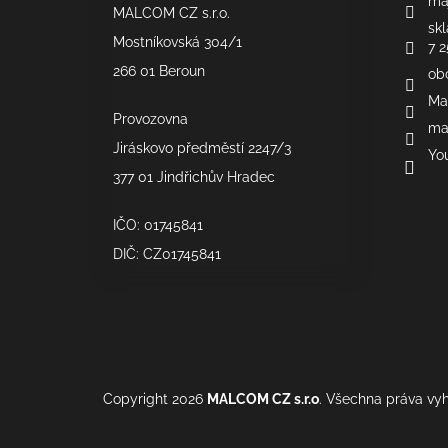
maj
MALCOM CZ s.r.o.
t
skl
í
Mostníkovská 304/1
7 2
266 01 Beroun
ob
Ma
Provozovna
ma
Jiráskovo předměstí 2247/3
Yo
377 01 Jindřichův Hradec
IČO: 01745841
DIČ: CZ01745841
Copyright 2026
MALCOM CZ s.r.o
. Všechna práva vy