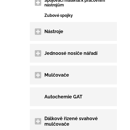
Spojovací materiál k pracovním
nástrojům
Zubové spojky
Nástroje
Jednoosé nosiče nářadí
Mulčovače
Autochemie GAT
Dálkově řízené svahové
mulčovače