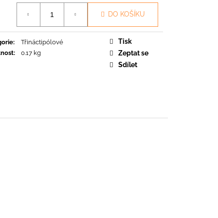
O
á
DO KOŠÍKU
Tisk
orie
:
Třináctipólové
nost
:
0.17 kg
Zeptat se
Sdílet