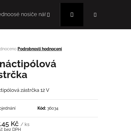
Hledat
Přihlášení
Nákupní
ednoosé nosiče nářadí
Mulčovače
Autoc
košík
rné
dnoceno
Podrobnosti hodnocení
cení
tu
ináctipólová
strčka
ček.
ctipólová zástrčka 12 V
bjednání
Kód:
36034
Následující
7,45 Kč
/ ks
Kč bez DPH