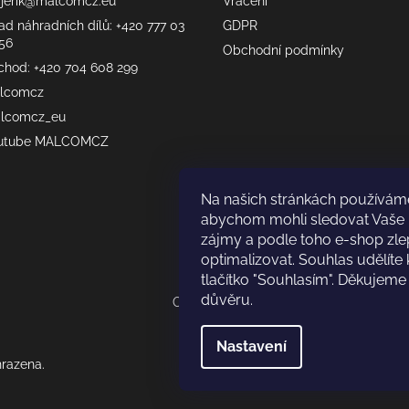
erik
@
malcomcz.eu
Vrácení
ad náhradních dílů: +420 777 03
GDPR
56
Obchodní podmínky
chod: +420 704 608 299
lcomcz
lcomcz_eu
utube MALCOMCZ
Na našich stránkách používám
abychom mohli sledovat Vaše 
zájmy a podle toho e-shop zle
optimalizovat. Souhlas udělíte 
tlačítko "Souhlasím". Děkujem
důvěru.
Odkaz test
Nastavení
hrazena.