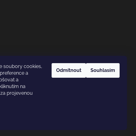
e soubory cookies,
Odmítnout
Souhlasím
preference a
pšovat a
kliknutím na
e za projevenou
Vytvořil Shoptet