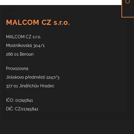
Z
á
MALCOM CZ s.r.o.
p
a
MALCOM CZ s.r.o.
t
í
Mostníkovská 304/1
266 01 Beroun
Provozovna
Jiráskovo předměstí 2247/3
377 01 Jindřichův Hradec
IČO: 01745841
DIČ: CZ01745841
Kontakt