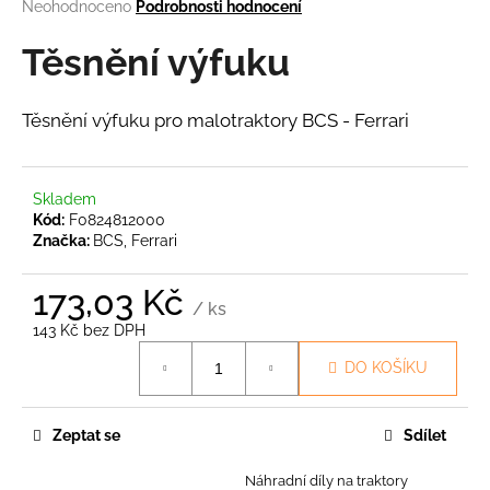
Průměrné
Neohodnoceno
Podrobnosti hodnocení
a
hodnocení
produktu
Těsnění výfuku
j
je
í
0,0
t
z
Těsnění výfuku pro malotraktory BCS - Ferrari
5
?
hvězdiček.
Skladem
Kód:
F0824812000
Značka:
BCS, Ferrari
HLEDAT
173,03 Kč
/ ks
143 Kč bez DPH
D
Měrná
DO KOŠÍKU
o
cena:
p
o
Zeptat se
Sdílet
r
u
Náhradní díly na traktory