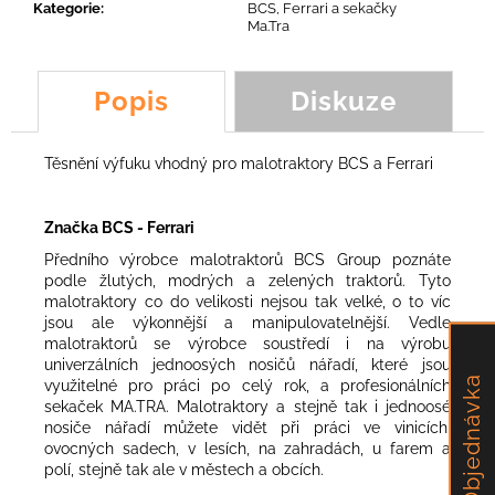
č
Kategorie
:
BCS, Ferrari a sekačky
u
Ma.Tra
j
e
Popis
Diskuze
m
e
Těsnění výfuku vhodný pro malotraktory BCS a Ferrari
TĚSNĚNÍ
ODTAHOVÉHO
VENTILÁTORU
Značka BCS - Ferrari
131,04
Předního výrobce malotraktorů BCS Group poznáte
Kč
podle žlutých, modrých a zelených traktorů. Tyto
malotraktory co do velikosti nejsou tak velké, o to víc
jsou ale výkonnější a manipulovatelnější. Vedle
malotraktorů se výrobce soustředí i na výrobu
univerzálních jednoosých nosičů nářadí, které jsou
Objednávka
využitelné pro práci po celý rok, a profesionálních
sekaček MA.TRA. Malotraktory a stejně tak i jednoosé
nosiče nářadí můžete vidět při práci ve vinicích,
ovocných sadech, v lesích, na zahradách, u farem a
polí, stejně tak ale v městech a obcích.