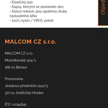
• Elastický pas
• Kapsy, kterými se dostanete skrz
• Konce nohavic jsou opatřeny druky
nastavitelná šířka
• 100% nylon / VINYL potah
Z
á
MALCOM CZ s.r.o.
p
a
MALCOM CZ s.r.o.
t
í
Mostníkovská 304/1
266 01 Beroun
Provozovna
Jiráskovo předměstí 2247/3
377 01 Jindřichův Hradec
IČO: 01745841