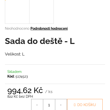
a
j
í
t
Průměrné
Neohodnoceno
Podrobnosti hodnocení
?
hodnocení
produktu
Sada do deště - L
je
0,0
z
Velikost: L
5
HLEDAT
hvězdiček.
Skladem
Kód:
5174523
D
o
994,62 Kč
p
/ ks
o
822 Kč bez DPH
r
Měrná
u
DO KOŠÍKU
cena: