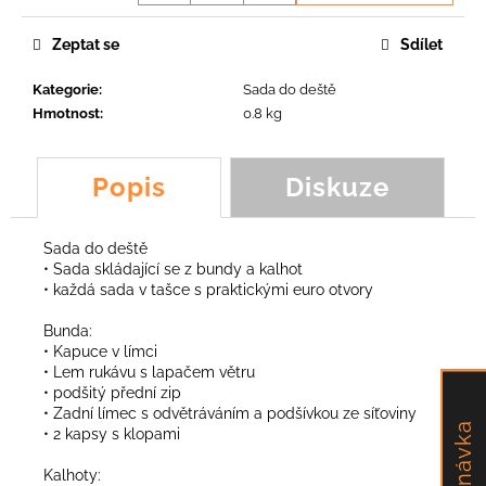
č
u
Zeptat se
Sdílet
j
e
Kategorie
:
Sada do deště
m
Hmotnost
:
0.8 kg
e
Popis
Diskuze
ŠPACHTLOVÝ
NŮŽ
KOALA,
SCORPION,
Sada do deště
FROG,
• Sada skládající se z bundy a kalhot
FOX
• každá sada v tašce s praktickými euro otvory
231,46
Kč
Bunda:
• Kapuce v límci
• Lem rukávu s lapačem větru
• podšitý přední zip
• Zadní límec s odvětráváním a podšívkou ze síťoviny
Objednávka
• 2 kapsy s klopami
Kalhoty: