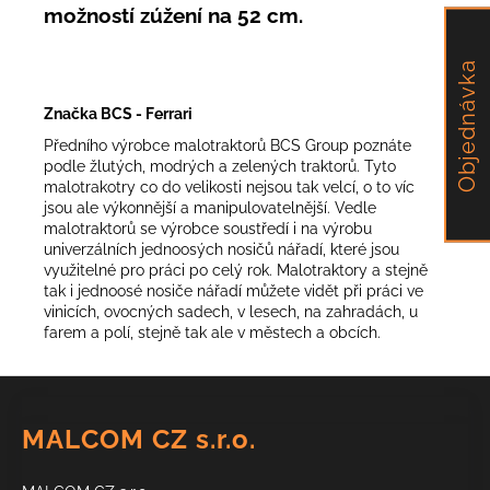
možností zúžení na 52 cm.
Objednávka
Značka BCS - Ferrari
Předního výrobce malotraktorů BCS Group poznáte
podle žlutých, modrých a zelených traktorů. Tyto
malotrakotry co do velikosti nejsou tak velcí, o to víc
jsou ale výkonnější a manipulovatelnější. Vedle
malotraktorů se výrobce soustředí i na výrobu
univerzálních jednoosých nosičů nářadí, které jsou
využitelné pro práci po celý rok. Malotraktory a stejně
tak i jednoosé nosiče nářadí můžete vidět při práci ve
vinicích, ovocných sadech, v lesech, na zahradách, u
farem a polí, stejně tak ale v městech a obcích.
Z
á
MALCOM CZ s.r.o.
p
a