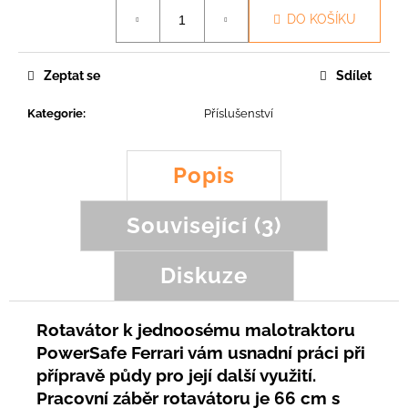
č
Měrná
DO KOŠÍKU
u
cena:
j
e
Zeptat se
Sdílet
m
e
Kategorie
:
Příslušenství
ŠPACHTLOVÝ
Popis
NŮŽ
KOALA,
SCORPION,
FROG,
Související (3)
FOX
231,46
Diskuze
Kč
Rotavátor k jednoosému malotraktoru
PowerSafe Ferrari vám usnadní
práci při
přípravě půdy pro její další využití.
Pracovní záběr rotavátoru
je 66 cm s