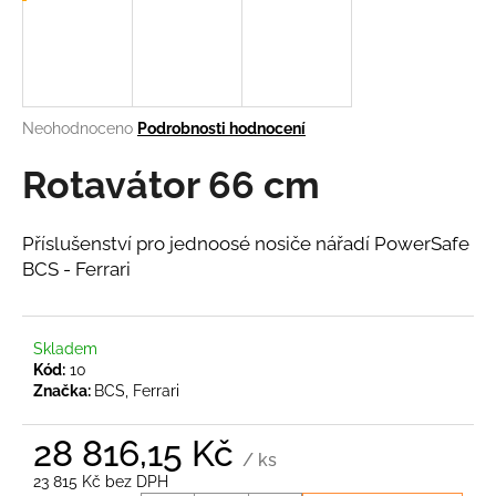
a
j
í
t
Průměrné
Neohodnoceno
Podrobnosti hodnocení
?
hodnocení
produktu
Rotavátor 66 cm
je
0,0
z
Příslušenství pro jednoosé nosiče nářadí PowerSafe
5
HLEDAT
BCS - Ferrari
hvězdiček.
Skladem
D
Kód:
10
o
Značka:
BCS, Ferrari
p
o
28 816,15 Kč
r
/ ks
u
23 815 Kč bez DPH