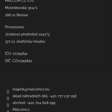
MALCOM CZ s.r.o.
t
í
Mostníkovská 304/1
266 01 Beroun
Provozovna
Jiráskovo předměstí 2247/3
377 01 Jindřichův Hradec
IČO: 01745841
DIČ: CZ01745841
Kontakt
majerik
@
malcomcz.eu
sklad náhradních dílů: +420 777 037 256
obchod: +420 704 608 299
Malcomcz