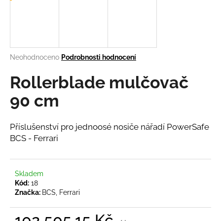
a
j
í
t
Průměrné
Neohodnoceno
Podrobnosti hodnocení
?
hodnocení
produktu
Rollerblade mulčovač
je
0,0
90 cm
z
5
HLEDAT
hvězdiček.
Příslušenství pro jednoosé nosiče nářadí PowerSafe
BCS - Ferrari
D
o
Skladem
p
Kód:
18
o
Značka:
BCS, Ferrari
r
u
102 505,15 Kč