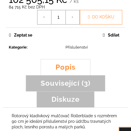
č
/ ks
u
84 715 Kč bez DPH
Měrná
j
DO KOŠÍKU
cena:
e
m
e
Zeptat se
Sdílet
Kategorie
:
Příslušenství
VERTIKUTAČNÍ
NŮŽ
203,69
Popis
Kč
Související (3)
Diskuze
Rotorový kladívkový mulčovač
Rollerblade s rozměrem
90 cm je ideální příslušenství pro údržbu travnatých
ploch, lesního porostu a malých parků.