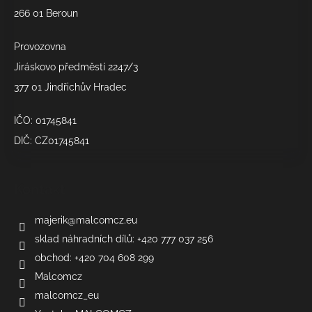
266 01 Beroun
Provozovna
Jiráskovo předměstí 2247/3
377 01 Jindřichův Hradec
IČO: 01745841
DIČ: CZ01745841
Kontakt
majerik
@
malcomcz.eu
sklad náhradních dílů: +420 777 037 256
obchod: +420 704 608 299
Malcomcz
malcomcz_eu