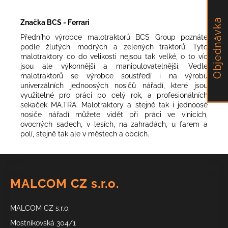
Objednávka
Značka BCS - Ferrari
Předního výrobce malotraktorů BCS Group poznáte
podle žlutých, modrých a zelených traktorů. Tyto
malotraktory co do velikosti nejsou tak velké, o to víc
jsou ale výkonnější a manipulovatelnější. Vedle
malotraktorů se výrobce soustředí i na výrobu
univerzálních jednoosých nosičů nářadí, které jsou
využitelné pro práci po celý rok, a profesionálních
sekaček MA.TRA. Malotraktory a stejně tak i jednoosé
nosiče nářadí můžete vidět při práci ve vinicích,
ovocných sadech, v lesích, na zahradách, u farem a
polí, stejně tak ale v městech a obcích.
Z
á
MALCOM CZ s.r.o.
p
a
MALCOM CZ s.r.o.
t
í
Mostníkovská 304/1