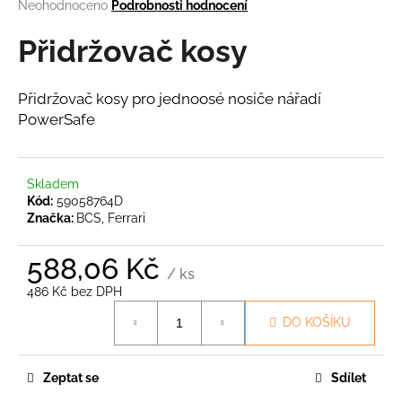
Průměrné
Neohodnoceno
Podrobnosti hodnocení
a
hodnocení
produktu
Přidržovač kosy
j
je
í
0,0
t
z
Přidržovač kosy pro jednoosé nosiče nářadí
5
?
PowerSafe
hvězdiček.
Skladem
Kód:
59058764D
HLEDAT
Značka:
BCS, Ferrari
588,06 Kč
/ ks
D
486 Kč bez DPH
o
Měrná
DO KOŠÍKU
p
cena:
o
r
Zeptat se
Sdílet
u