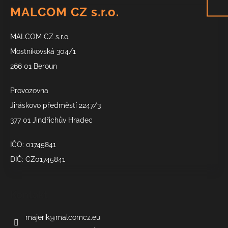
á
MALCOM CZ s.r.o.
p
a
MALCOM CZ s.r.o.
t
í
Mostníkovská 304/1
266 01 Beroun
Provozovna
Jiráskovo předměstí 2247/3
377 01 Jindřichův Hradec
IČO: 01745841
DIČ: CZ01745841
Kontakt
majerik
@
malcomcz.eu