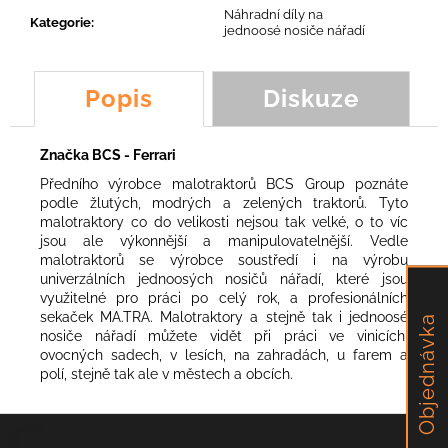
č
Náhradní díly na
u
Kategorie
:
jednoosé nosiče nářadí
j
e
m
Popis
Diskuze
e
Značka BCS - Ferrari
NŮŽ
Předního výrobce malotraktorů BCS Group poznáte
Y
podle žlutých, modrých a zelených traktorů. Tyto
LM3,
YOYO
malotraktory co do velikosti nejsou tak velké, o to víc
jsou ale výkonnější a manipulovatelnější. Vedle
89,54
malotraktorů se výrobce soustředí i na výrobu
Kč
univerzálních jednoosých nosičů nářadí, které jsou
využitelné pro práci po celý rok, a profesionálních
sekaček MA.TRA. Malotraktory a stejně tak i jednoosé
Objednávka
nosiče nářadí můžete vidět při práci ve vinicích,
ovocných sadech, v lesích, na zahradách, u farem a
polí, stejně tak ale v městech a obcích.
Z