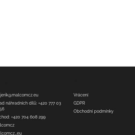
akt
Informace
erik
@
malcomcz.eu
Vrácení
ad náhradních dílů: +420 777 03
GDPR
56
Obchodní podmínky
chod: +420 704 608 299
lcomcz
lcomcz_eu