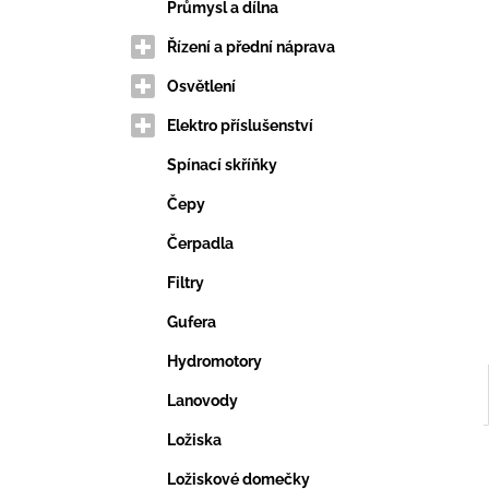
VERTIKUTAČNÍ NŮŽ
e
Průmysl a dílna
203,69 Kč
l
Řízení a přední náprava
Osvětlení
Elektro příslušenství
Spínací skříňky
Čepy
Čerpadla
Filtry
Gufera
Hydromotory
Lanovody
Ložiska
Ložiskové domečky