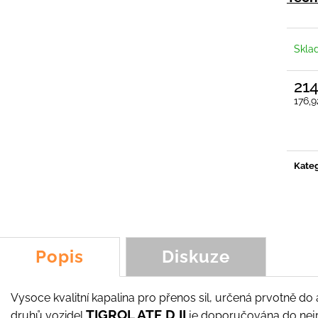
ŠPACHTLOVÝ NŮŽ KOALA, SCORPION,
NŮŽ Y LM3, YOY
FROG, FOX
89,54 Kč
231,46 Kč
Skla
21
176,
Měrn
cena:
Kateg
Popis
Diskuze
Vysoce kvalitní kapalina pro přenos sil, určená prvotně d
TIGROL ATF D II
druhů vozidel
je doporučována do nejr