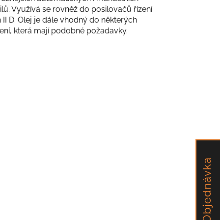
ů. Využívá se rovněž do posilovačů řízení
 II D. Olej je dále vhodný do některých
zení, která mají podobné požadavky.
Objednávka