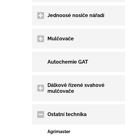
Jednoosé nosiče nářadí
Mulčovače
Autochemie GAT
Dálkově řízené svahové
mulčovače
Ostatní technika
Agrimaster