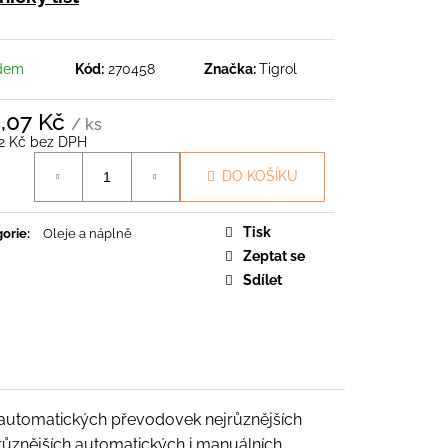
O
dem
Kód:
270458
Značka:
Tigrol
4,07 Kč
/ ks
92 Kč bez DPH
á
DO KOŠÍKU
Tisk
orie
:
Oleje a náplně
Zeptat se
Sdílet
o automatických převodovek nejrůznějších
ůznějších automatických i manuálních