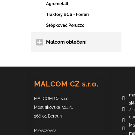
Agrometall
Traktory BCS - Ferrari
Štěpkovač Peruzzo
Malcom oblečení
Z
á
Kont
MALCOM CZ s.r.o.
p
a
maj
MALCOM CZ s.r.o.
t
skl
í
Mostníkovská 304/1
7 2
266 01 Beroun
ob
Ma
Provozovna
ma