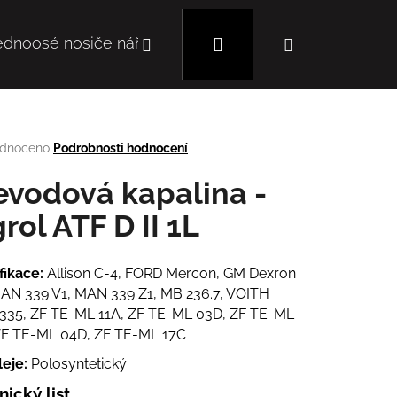
Hledat
Přihlášení
Nákupní
ednoosé nosiče nářadí
Mulčovače
Autoc
košík
rné
dnoceno
Podrobnosti hodnocení
cení
tu
evodová kapalina -
grol ATF D II 1L
ček.
fikace:
Allison C-4, FORD Mercon, GM Dexron
 MAN 339 V1, MAN 339 Z1, MB 236.7, VOITH
335, ZF TE-ML 11A, ZF TE-ML 03D, ZF TE-ML
ZF TE-ML 04D, ZF TE-ML 17C
Následující
leje:
Polosyntetický
ický list