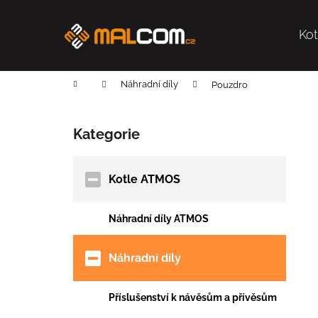
K
Přejít
na
o
obsah
Ko
Zpět
Zpět
š
do
do
í
k
obchodu
obchodu
Domů
Náhradní díly
Pouzdro
P
o
Kategorie
Přeskočit
s
kategorie
t
r
Kotle ATMOS
a
n
Náhradní díly ATMOS
n
í
Náhradní díly
p
a
Příslušenství k návěsům a přívěsům
n