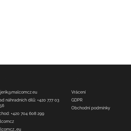
akt
Informace
erik
@
malcomcz.eu
Vrácení
ad náhradních dílů: +420 777 03
GDPR
56
Obchodní podmínky
chod: +420 704 608 299
lcomcz
lcomcz_eu