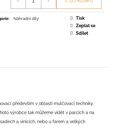
DO KOŠÍKU
O
Tisk
orie
:
Náhradní díly
Zeptat se
Sdílet
 inovací především v oblasti mulčovací techniky.
hoto výrobce tak můžeme vidět v parcích a na
h sadech a vinicích, nebo u farem a velkých