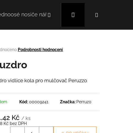
Hledat
Přihlášení
Nákupní
ednoosé nosiče nářadí
Mulčovače
Autoc
košík
rné
dnoceno
Podrobnosti hodnocení
cení
tu
uzdro
ro vidlice kola pro mulčovač Peruzzo
ček.
dem
Kód:
00009241
Značka:
Perruzo
Následující
4,42 Kč
/ ks
68 Kč bez DPH
á