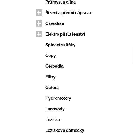
VERTIKUTAČNÍ NŮŽ
e
Průmysl a dílna
203,69 Kč
l
Řízení a přední náprava
Osvětlení
Elektro příslušenství
Spínací skříňky
Čepy
Čerpadla
Filtry
Gufera
Hydromotory
Lanovody
Ložiska
Ložiskové domečky