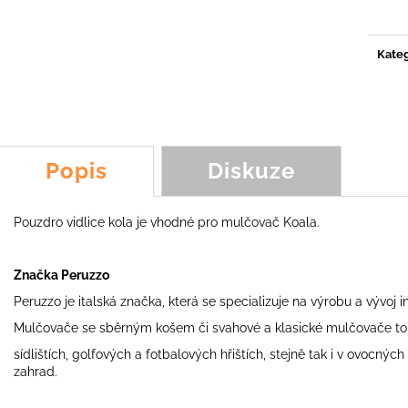
ŠPACHTLOVÝ NŮŽ KOALA, SCORPION,
NŮŽ Y LM3, YOY
cena:
FROG, FOX
89,54 Kč
231,46 Kč
Kateg
Popis
Diskuze
Pouzdro vidlice kola je vhodné pro mulčovač Koala.
Značka Peruzzo
Peruzzo je italská značka, která se specializuje na výrobu a vývoj
Mulčovače se sběrným košem či svahové a klasické mulčovače to
sídlištích, golfových a fotbalových hřištích, stejně tak i v ovocnýc
zahrad.