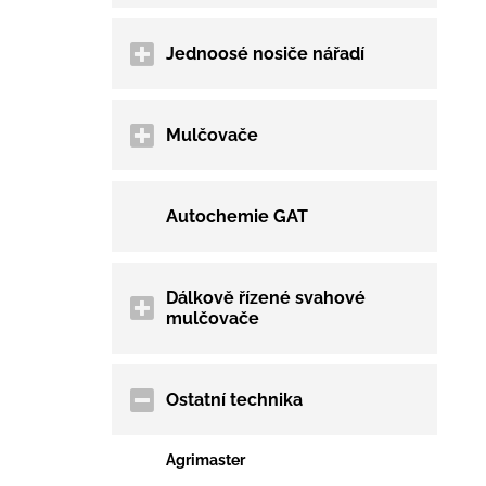
Jednoosé nosiče nářadí
Mulčovače
Autochemie GAT
Dálkově řízené svahové
mulčovače
Ostatní technika
Agrimaster