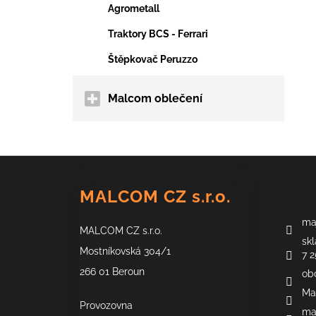
Agrometall
Traktory BCS - Ferrari
Štěpkovač Peruzzo
Malcom oblečení
Z
á
Kont
MALCOM CZ s.r.o.
p
a
maj
MALCOM CZ s.r.o.
t
skl
í
Mostníkovská 304/1
7 2
266 01 Beroun
ob
Ma
Provozovna
ma