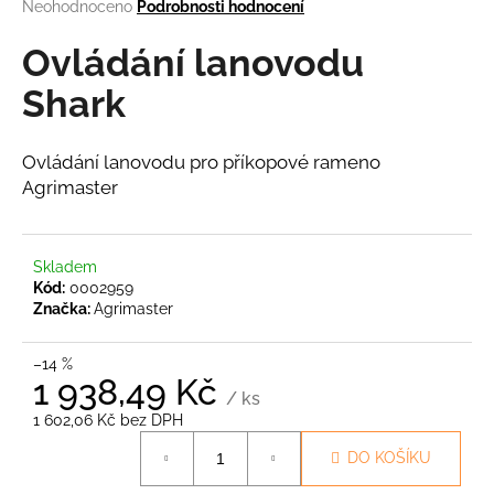
Průměrné
Neohodnoceno
Podrobnosti hodnocení
a
hodnocení
produktu
Ovládání lanovodu
j
je
í
0,0
Shark
t
z
5
?
hvězdiček.
Ovládání lanovodu pro příkopové rameno
Agrimaster
HLEDAT
Skladem
Kód:
0002959
Značka:
Agrimaster
D
–14 %
o
1 938,49 Kč
p
/ ks
1 602,06 Kč bez DPH
o
Měrná
r
DO KOŠÍKU
cena:
u