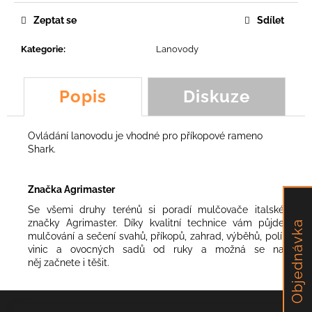
č
u
Zeptat se
Sdílet
j
e
Kategorie
:
Lanovody
m
e
Popis
Diskuze
ŠPACHTLOVÝ
NŮŽ
Ovládání lanovodu je vhodné pro příkopové rameno
KOALA,
Shark.
SCORPION,
FROG,
FOX
Značka Agrimaster
231,46
Kč
Se všemi druhy terénů si poradí mulčovače italské
značky Agrimaster. Díky kvalitní technice vám půjde
Objednávka
mulčování a sečení svahů, příkopů, zahrad, výběhů, polí,
vinic a ovocných sadů od ruky a možná se na
něj začnete i těšit.
Z