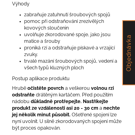
Výhody
zabraňuje zatuhnutí šroubových spojů
pomoc při odstraňování zrezivělých
kovových sloučenin
uvolňuje zkorodované spoje, jako jsou
Objednávka
matice a šrouby
proniká rzí a odstraňuje pískavé a vrzající
zvuky.
trvalé mazání šroubových spojů, vedení a
všech typů kluzných ploch
Postup aplikace produktu
Hrubě
očistěte povrch
a veškerou
volnou rzi
odstraňte
drátěným kartáčem. Před použitím
nádobu
důkladně protřepejte.
Nastříkejte
produkt ze vzdálenosti asi 20 - 30 cm
a
nechte
jej několik minut působit.
Ošetřené spojení lze
nyní uvolnit. U silně zkorodovaných spojení může
být proces opakován.