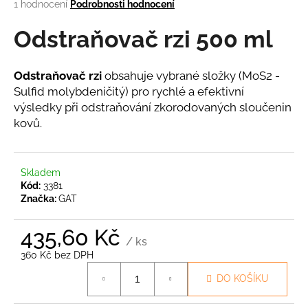
Průměrné
1 hodnocení
Podrobnosti hodnocení
a
hodnocení
produktu
Odstraňovač rzi 500 ml
j
je
í
5,0
t
z
Odstraňovač rzi
obsahuje vybrané složky (MoS2 -
5
?
Sulfid molybdeničitý) pro rychlé a efektivní
hvězdiček.
výsledky při odstraňování zkorodovaných sloučenin
kovů.
HLEDAT
Skladem
Kód:
3381
Značka:
GAT
D
435,60 Kč
o
/ ks
p
360 Kč bez DPH
o
Měrná
r
DO KOŠÍKU
cena:
u