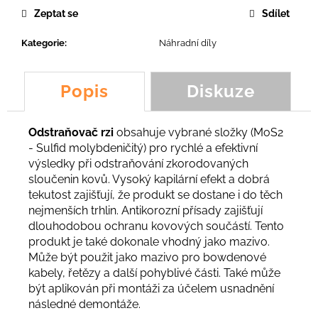
č
Zeptat se
Sdílet
u
j
Kategorie
:
Náhradní díly
e
m
e
Popis
Diskuze
SAMOJISTÍCÍ
Odstraňovač rzi
obsahuje vybrané složky (MoS2
MATKA
M8
- Sulfid molybdeničitý) pro rychlé a efektivní
výsledky při odstraňování zkorodovaných
1,73
Kč
sloučenin kovů. Vysoký kapilární efekt a dobrá
tekutost zajišťují, že produkt se dostane i do těch
nejmenších trhlin. Antikorozní přísady zajišťují
dlouhodobou ochranu kovových součástí. Tento
produkt je také dokonale vhodný jako mazivo.
Může být použit jako mazivo pro bowdenové
kabely, řetězy a další pohyblivé části. Také může
být aplikován při montáži za účelem usnadnění
následné demontáže.