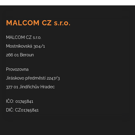
Z
á
MALCOM CZ s.r.o.
p
a
MALCOM CZ s.r.o.
t
í
Mostníkovská 304/1
266 01 Beroun
Provozovna
Jiráskovo předměstí 2247/3
377 01 Jindřichův Hradec
IČO: 01745841
DIČ: CZ01745841
Kontakt