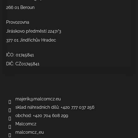
í
266 01 Beroun
Provozovna
Jiráskovo předměstí 2247/3
377 01 Jindřichův Hradec
IČO: 01745841
DIČ: CZ01745841
Kontakt
majerik
@
malcomcz.eu
sklad náhradních dílů: +420 777 037 256
obchod: +420 704 608 299
Malcomcz
malcomcz_eu