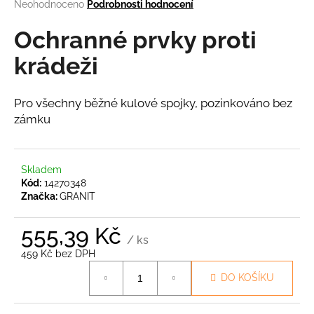
Průměrné
Neohodnoceno
Podrobnosti hodnocení
a
hodnocení
produktu
Ochranné prvky proti
j
je
í
0,0
krádeži
t
z
5
?
hvězdiček.
Pro všechny běžné kulové spojky, pozinkováno
bez
zámku
HLEDAT
Skladem
Kód:
14270348
Značka:
GRANIT
D
555,39 Kč
o
/ ks
p
459 Kč bez DPH
Měrná
o
DO KOŠÍKU
cena:
r
u