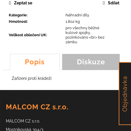
č
Zeptat se
Sdílet
u
j
Kategorie
:
Náhradní díly
e
Hmotnost
:
1.802 kg
m
pro všechny běžné
e
kulové spojky,
Velikost oblečení UK
:
pozinkováno <br> bez
zámku
ŠROUB
M8
Popis
Diskuze
9,55
Kč
Objednávka
Zařízení proti krádeži
Z
á
MALCOM CZ s.r.o.
p
a
MALCOM CZ s.r.o.
t
Mostníkovská 304/1