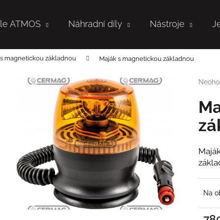
tle ATMOS
Náhradní díly
Nástroje
J
Co potřebujete najít?
 s magnetickou základnou
Maják s magnetickou základnou
Průmě
Neoho
hodno
HLEDAT
produk
Ma
je
0,0
zá
z
Doporučujeme
5
hvězdi
Maják
zákl
Na o
78