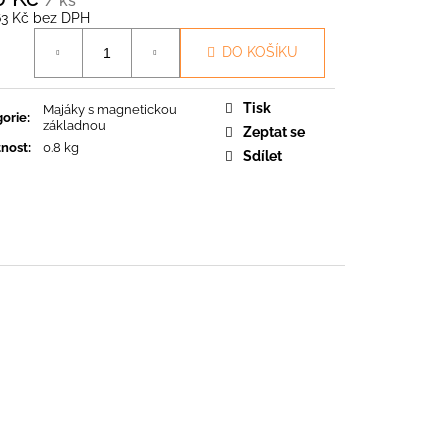
/ ks
O
63 Kč bez DPH
á
DO KOŠÍKU
Tisk
Majáky s magnetickou
orie
:
základnou
Zeptat se
nost
:
0.8 kg
Sdílet