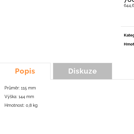
ŠPACHTLOVÝ NŮŽ KOALA, SCORPION,
NŮŽ Y LM3, YOY
644,
FROG, FOX
89,54 Kč
Měrn
231,46 Kč
cena:
Kateg
Hmot
Popis
Diskuze
Průměr: 115 mm
Výška: 144 mm
Hmotnost: 0,8 kg