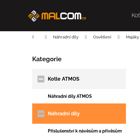
K
Přejít
na
o
obsah
Ko
Zpět
Zpět
š
do
do
í
k
obchodu
obchodu
Domů
Náhradní díly
Osvětlení
Majáky
P
o
Kategorie
Přeskočit
s
kategorie
t
r
Kotle ATMOS
a
n
Náhradní díly ATMOS
n
í
Náhradní díly
p
a
Příslušenství k návěsům a přívěsům
n