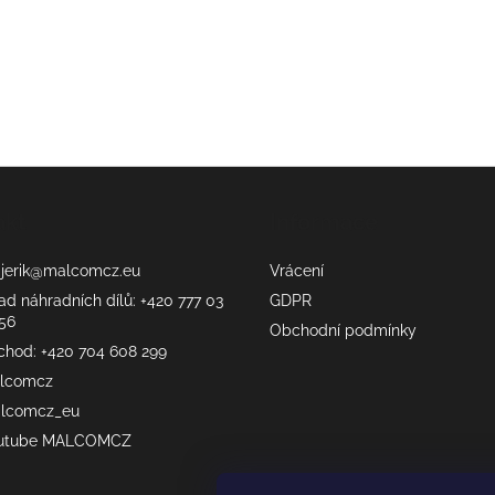
akt
Informace
erik
@
malcomcz.eu
Vrácení
ad náhradních dílů: +420 777 03
GDPR
56
Obchodní podmínky
chod: +420 704 608 299
lcomcz
lcomcz_eu
utube MALCOMCZ