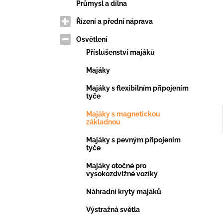
VERTIKUTAČNÍ NŮŽ
e
Průmysl a dílna
203,69 Kč
l
Řízení a přední náprava
Osvětlení
Příslušenství majáků
Majáky
Majáky s flexibilním připojením
tyče
Majáky s magnetickou
základnou
Majáky s pevným připojením
tyče
Majáky otočné pro
vysokozdvižné vozíky
Náhradní kryty majáků
Výstražná světla