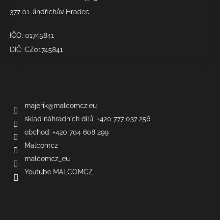
377 01 Jindřichův Hradec
IČO: 01745841
DIČ: CZ01745841
Kontakt
majerik
@
malcomcz.eu
sklad náhradních dílů: +420 777 037 256
obchod: +420 704 608 299
Malcomcz
malcomcz_eu
Youtube MALCOMCZ
Informace