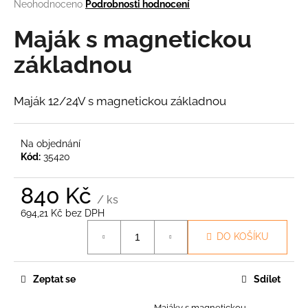
Průměrné
Neohodnoceno
Podrobnosti hodnocení
a
hodnocení
produktu
Maják s magnetickou
j
je
í
0,0
základnou
t
z
5
?
hvězdiček.
Maják 12/24V s magnetickou základnou
Na objednání
Kód:
35420
HLEDAT
840 Kč
/ ks
694,21 Kč bez DPH
D
Měrná
o
DO KOŠÍKU
cena:
p
o
r
Zeptat se
Sdílet
u
Majáky s magnetickou