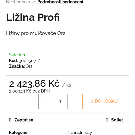
Průměrné
Neohodnoceno
Podrobnosti hodnocení
a
hodnocení
produktu
Ližina Profi
j
je
í
0,0
t
z
Ližiny pro mulčovače Orsi
5
?
hvězdiček.
Skladem
Kód:
30025071Z
Značka:
Orsi
HLEDAT
2 423,86 Kč
/ ks
2 003,19 Kč bez DPH
D
Měrná
DO KOŠÍKU
o
cena:
p
o
Zeptat se
Sdílet
r
u
Kategorie
:
Náhradní díly