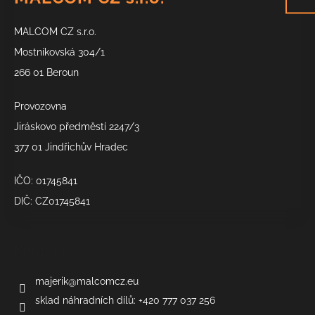
p
a
MALCOM CZ s.r.o.
t
í
Mostníkovská 304/1
266 01 Beroun
Provozovna
Jiráskovo předměstí 2247/3
377 01 Jindřichův Hradec
IČO: 01745841
DIČ: CZ01745841
Kontakt
majerik
@
malcomcz.eu
sklad náhradních dílů: +420 777 037 256