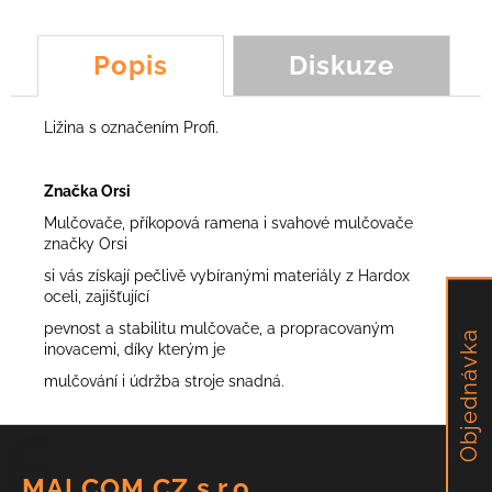
č
u
j
Popis
Diskuze
e
m
e
Ližina s označením Profi.
NŮŽ
Značka Orsi
SCORPION,
Mulčovače, příkopová ramena i svahové mulčovače
TEG,
FROG,
značky Orsi
FOX,
si vás získají pečlivě vybíranými materiály z Hardox
PUMA
oceli, zajišťující
113,43
pevnost a stabilitu mulčovače, a propracovaným
Kč
Objednávka
inovacemi, díky kterým je
mulčování i údržba stroje snadná.
Z
á
MALCOM CZ s.r.o.