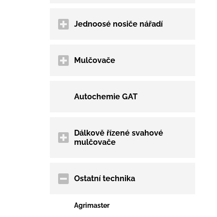
Jednoosé nosiče nářadí
Mulčovače
Autochemie GAT
Dálkově řízené svahové
mulčovače
Ostatní technika
Agrimaster