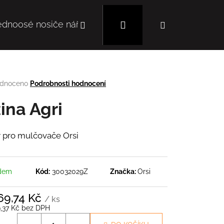
Hledat
Přihlášení
Nákupní
ednoosé nosiče nářadí
Mulčovače
Autoc
košík
rné
dnoceno
Podrobnosti hodnocení
cení
tu
žina Agri
y pro mulčovače Orsi
ček.
dem
Kód:
30032029Z
Značka:
Orsi
Následující
69,74 Kč
/ ks
9,37 Kč bez DPH
á