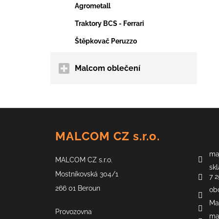
Agrometall
Traktory BCS - Ferrari
Štěpkovač Peruzzo
Malcom oblečení
Z
á
Kont
MALCOM CZ s.r.o.
p
a
maj
MALCOM CZ s.r.o.
t
skl
í
Mostníkovská 304/1
7 2
266 01 Beroun
ob
Ma
Provozovna
ma