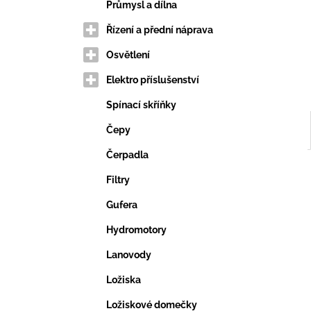
VERTIKUTAČNÍ NŮŽ
e
Průmysl a dílna
203,69 Kč
l
Řízení a přední náprava
Osvětlení
Elektro příslušenství
Spínací skříňky
Čepy
Čerpadla
Filtry
Gufera
Hydromotory
Lanovody
Ložiska
Ložiskové domečky