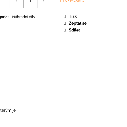
DO KOŠÍKU
O
Tisk
orie
:
Náhradní díly
Zeptat se
Sdílet
kterým je