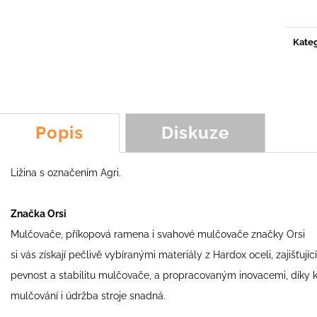
ŠPACHTLOVÝ NŮŽ KOALA, SCORPION,
NŮŽ Y LM3, YOY
cena:
FROG, FOX
89,54 Kč
231,46 Kč
Kateg
Popis
Diskuze
Ližina s označením Agri.
Značka Orsi
Mulčovače, příkopová ramena i svahové mulčovače značky Orsi
si vás získají pečlivě vybíranými materiály z Hardox oceli, zajišťující
pevnost a stabilitu mulčovače, a propracovaným inovacemi, díky 
mulčování i údržba stroje snadná.