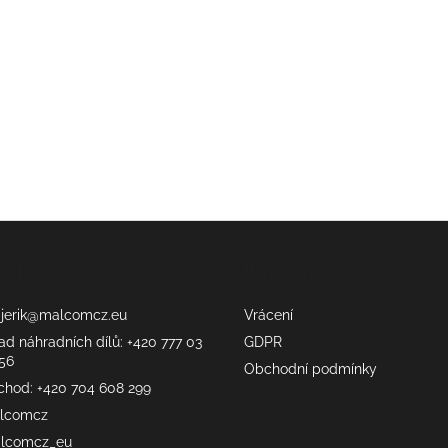
akt
Informace
erik
@
malcomcz.eu
Vrácení
ad náhradních dílů: +420 777 03
GDPR
56
Obchodní podmínky
chod: +420 704 608 299
lcomcz
lcomcz_eu