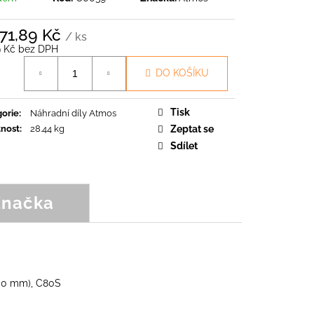
O
971,89 Kč
/ ks
9 Kč bez DPH
á
DO KOŠÍKU
Tisk
orie
:
Náhradní díly Atmos
nost
:
28.44 kg
Zeptat se
Sdílet
Značka
00 mm), C80S