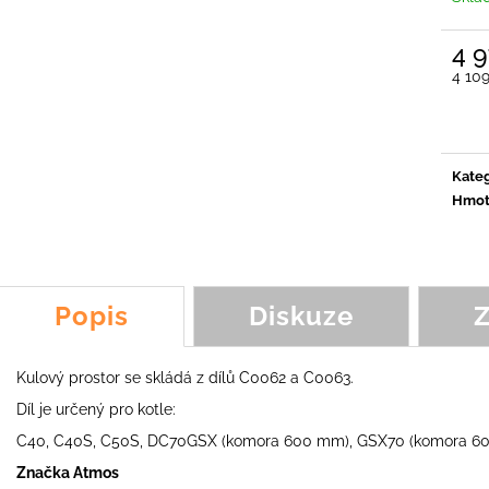
ŠPACHTLOVÝ NŮŽ KOALA, SCORPION,
NŮŽ Y LM3, YOY
FROG, FOX
89,54 Kč
4 
231,46 Kč
4 10
Měrn
cena:
Kateg
Hmot
Popis
Diskuze
Kulový prostor se skládá z dílů C0062 a C0063.
Díl je určený pro kotle:
C40, C40S, C50S, DC70GSX (komora 600 mm), GSX70 (komora 6
Značka Atmos