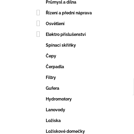
VERTIKUTAČNÍ NŮŽ
e
Průmysl a dílna
203,69 Kč
l
Řízení a přední náprava
Osvětlení
Elektro příslušenství
Spínací skříňky
Čepy
Čerpadla
Filtry
Gufera
Hydromotory
Lanovody
Ložiska
Ložiskové domečky