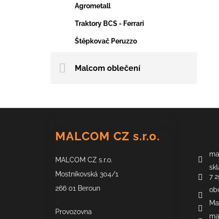
Agrometall
Traktory BCS - Ferrari
Štěpkovač Peruzzo
Malcom oblečení
Z
á
Kont
MALCOM CZ s.r.o.
p
a
maj
MALCOM CZ s.r.o.
t
skl
í
Mostníkovská 304/1
7 2
266 01 Beroun
ob
Ma
Provozovna
ma