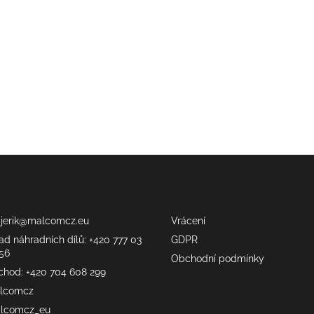
akt
Informace
erik
@
malcomcz.eu
Vrácení
ad náhradních dílů: +420 777 03
GDPR
56
Obchodní podmínky
chod: +420 704 608 299
lcomcz
lcomcz_eu