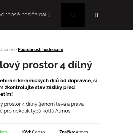
Hledat
Přihlášení
Nákupní
ednoosé nosiče nářadí
Mulčovače
Autoc
košík
rné
dnoceno
Podrobnosti hodnocení
cení
tu
lový prostor 4 dílný
řebírání keramických dílů od dopravce, si
m zkontrolujte stav zásilky před
ček.
etím!
ý prostor 4 dílný (jenom levá a pravá
a) pro několik typů kotlů Atmos
Následující
dem
Kód:
C0039
Značka:
Atmos