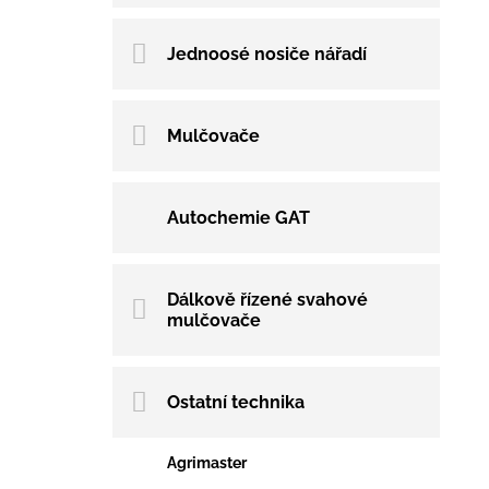
Jednoosé nosiče nářadí
Mulčovače
Autochemie GAT
Dálkově řízené svahové
mulčovače
Ostatní technika
Agrimaster