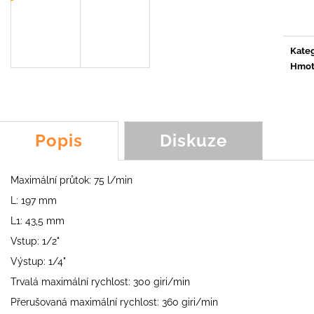
ŠPACHTLOVÝ NŮŽ KOALA, SCORPION,
NŮŽ Y LM3, YOY
cena:
FROG, FOX
89,54 Kč
231,46 Kč
Kateg
Hmot
Popis
Diskuze
Maximální průtok: 75 l/min
L: 197 mm
L1: 43,5 mm
Vstup: 1/2"
Výstup: 1/4"
Trvalá maximální rychlost: 300 giri/min
Přerušovaná maximální rychlost: 360 giri/min