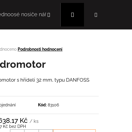
Hledat
Přihlášení
Nákupní
ednoosé nosiče nářadí
Mulčovače
Autoc
košík
rné
dnoceno
Podrobnosti hodnocení
cení
tu
dromotor
motor s hřídelí 32 mm, typu DANFOSS
ček.
bjednání
Kód:
83106
Následující
638,17 Kč
/ ks
77 Kč bez DPH
á