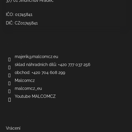
377 01 Jindřichův Hradec
IČO: 01745841
DIČ: CZ01745841
Kontakt
majerik
@
malcomcz.eu
sklad náhradních dílů: +420 777 037 256
obchod: +420 704 608 299
Malcomcz
malcomcz_eu
Youtube MALCOMCZ
Informace
Vrácení