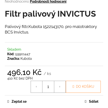
Průměrné
Neohodnoceno
Podrobnosti hodnocení
a
hodnocení
produktu
Filtr palivový INVICTUS
j
je
í
0,0
t
z
Palivový filtr,Kubota 1522143170, pro malotraktory
5
?
BCS Invictus.
hvězdiček.
Skladem
Kód:
59901447
HLEDAT
Značka:
Kubota
496,10 Kč
/ ks
D
410 Kč bez DPH
o
Měrná
DO KOŠÍKU
p
cena:
o
r
Zeptat se
Sdílet
u