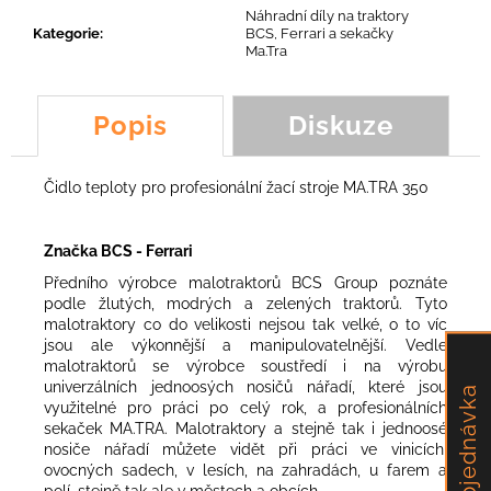
č
Náhradní díly na traktory
u
Kategorie
:
BCS, Ferrari a sekačky
j
Ma.Tra
e
m
Popis
Diskuze
e
TĚSNĚNÍ
Čidlo teploty pro profesionální žací stroje MA.TRA 350
ODTAHOVÉHO
VENTILÁTORU
Značka BCS - Ferrari
131,04
Kč
Předního výrobce malotraktorů BCS Group poznáte
podle žlutých, modrých a zelených traktorů. Tyto
malotraktory co do velikosti nejsou tak velké, o to víc
jsou ale výkonnější a manipulovatelnější. Vedle
malotraktorů se výrobce soustředí i na výrobu
univerzálních jednoosých nosičů nářadí, které jsou
Objednávka
využitelné pro práci po celý rok, a profesionálních
sekaček MA.TRA. Malotraktory a stejně tak i jednoosé
nosiče nářadí můžete vidět při práci ve vinicích,
ovocných sadech, v lesích, na zahradách, u farem a
polí, stejně tak ale v městech a obcích.