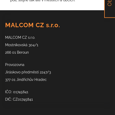
Z
á
MALCOM CZ s.r.o.
p
a
MALCOM CZ s.r.o.
t
í
Mostníkovská 304/1
266 01 Beroun
Provozovna
Jiráskovo předměstí 2247/3
377 01 Jindřichův Hradec
IČO: 01745841
DIČ: CZ01745841