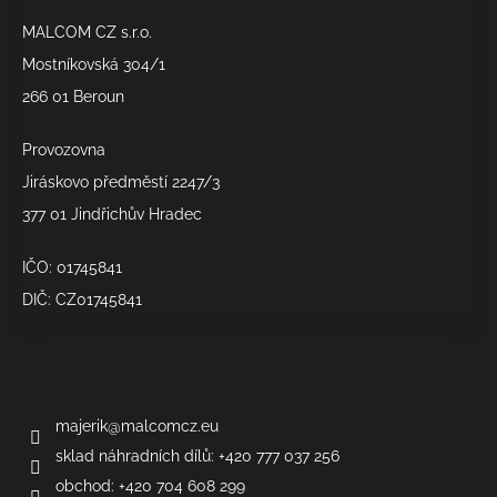
a
MALCOM CZ s.r.o.
t
í
Mostníkovská 304/1
266 01 Beroun
Provozovna
Jiráskovo předměstí 2247/3
377 01 Jindřichův Hradec
IČO: 01745841
DIČ: CZ01745841
Kontakt
majerik
@
malcomcz.eu
sklad náhradních dílů: +420 777 037 256
obchod: +420 704 608 299