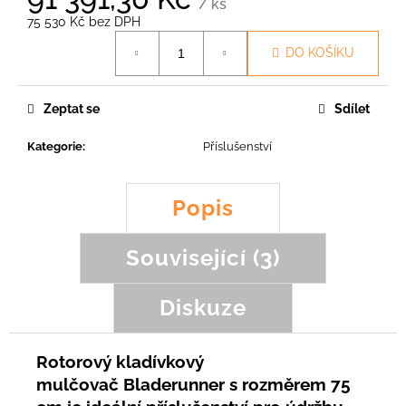
č
/ ks
u
75 530 Kč bez DPH
Měrná
j
DO KOŠÍKU
cena:
e
m
e
Zeptat se
Sdílet
Kategorie
:
Příslušenství
NŮŽ
SCORPION,
TEG,
FROG,
Popis
FOX,
PUMA
Související (3)
113,43
Kč
Diskuze
Rotorový kladívkový
mulčovač Bladerunner s rozměrem 75