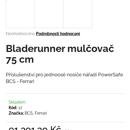
a
j
í
t
Průměrné
Neohodnoceno
Podrobnosti hodnocení
?
hodnocení
produktu
Bladerunner mulčovač
je
0,0
75 cm
z
5
HLEDAT
hvězdiček.
Příslušenství pro jednoosé nosiče nářadí PowerSafe
BCS - Ferrari
D
o
Skladem
p
Kód:
17
o
Značka:
BCS, Ferrari
r
u
91 391,30 Kč