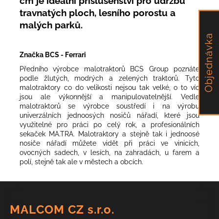
cm je ideální příslušenství pro údržbu
travnatých ploch, lesního porostu a
malých parků.
Objednávka
Značka BCS - Ferrari
Předního výrobce malotraktorů BCS Group poznáte
podle žlutých, modrých a zelených traktorů. Tyto
malotraktory co do velikosti nejsou tak velké, o to víc
jsou ale výkonnější a manipulovatelnější. Vedle
malotraktorů se výrobce soustředí i na výrobu
univerzálních jednoosých nosičů nářadí, které jsou
využitelné pro práci po celý rok, a profesionálních
sekaček MA.TRA. Malotraktory a stejně tak i jednoosé
nosiče nářadí můžete vidět při práci ve vinicích,
ovocných sadech, v lesích, na zahradách, u farem a
polí, stejně tak ale v městech a obcích.
Z
á
MALCOM CZ s.r.o.
p