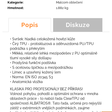
č
Kategorie
:
Malcom oblečení
u
Hmotnost
:
1.882 kg
j
e
m
Popis
Diskuze
e
• Svršek: hladká celokožená hovězí kůže
VERTIKUTAČNÍ
• Čirý TPU - protiskluzová a oděruvzdorná PU/TPU
NŮŽ
podrážka s překrytím
• Měkká, relativně lehká mezipodešev z PU optimálně
203,69
Kč
tlumí vysoké síly došlapu
• Prodyšná funkční podšívka
• S ocelovou špičkou a mezipodrážkou
• Límec a uzavřený kožený lem
• Norma: EN ISO 20345 S3
• Anatomická vložka
KLASIKA PRO PROFESIONÁLY BEZ PŘÍKRAS!
Volnost pohybu, pohodlí a optimální ochrana v mnoha
oblastech práce - to nabízí řada ClearTPU od
společnosti ALBATROS®. Tato řada, určená pro nejvyšší
zátěž v extrémních vnějších podmínkách, zaujme