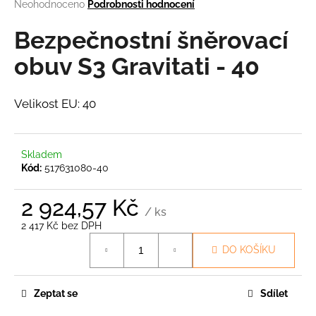
Průměrné
Neohodnoceno
Podrobnosti hodnocení
a
hodnocení
produktu
Bezpečnostní šněrovací
j
je
í
0,0
obuv S3 Gravitati - 40
t
z
5
?
hvězdiček.
Velikost EU: 40
Skladem
HLEDAT
Kód:
517631080-40
2 924,57 Kč
/ ks
D
2 417 Kč bez DPH
o
Měrná
DO KOŠÍKU
cena:
p
o
r
Zeptat se
Sdílet
u