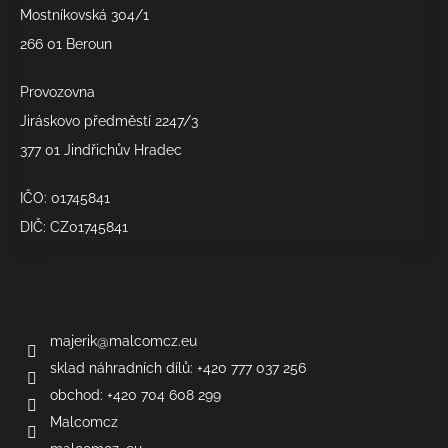
í
Mostníkovská 304/1
266 01 Beroun
Provozovna
Jiráskovo předměstí 2247/3
377 01 Jindřichův Hradec
IČO: 01745841
DIČ: CZ01745841
Kontakt
majerik
@
malcomcz.eu
sklad náhradních dílů: +420 777 037 256
obchod: +420 704 608 299
Malcomcz