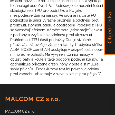
kvalitní, obzvláště robustní celokoženou usní a vynikající
technologií podešve TPU. Podešev je kompozitní řešení
skládající se z TPU pro podrážku a PU jako
Objednávka
mezipodešve tlumící nárazy. Ve srovnání s čistě PU
podrážkou je lehčí, výrazně pružnější a odolnější proti
proříznutí, zlomení, oděru a opotřebení. Podešve z TPU
se vyznačují efektem stěrače: bota „stírá“ stojící vlhkost
z podlahy a zvyšuje tak odolnost proti uklouznutí.
Průhlednost TPU části podrážky Duo je vizuálně
přitažlivá a zároveň je výrazem kvality. Prodyšná stélka
ALBATROS® comfit AIR poskytuje v bezpečnostní obuvi
mimořádné pohodlí. Má vyvýšení tlumící nárazy v
oblasti paty a koule a také podporu podélné klenby. Ta
optimalizuje přirozené držení nohy v botě a stimuluje
svaly při chůzi. Protiskluzový textilní povrch je odolný
proti zápachu, absorbuje vlhkost a lze jej prát při 30 °C.
Z
á
MALCOM CZ s.r.o.
p
a
MALCOM CZ s.r.o.
t