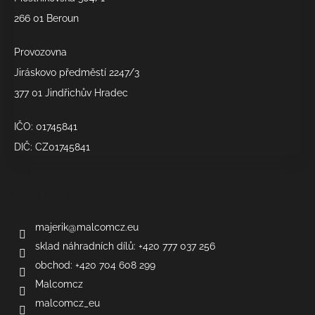
í
266 01 Beroun
Provozovna
Jiráskovo předměstí 2247/3
377 01 Jindřichův Hradec
IČO: 01745841
DIČ: CZ01745841
Kontakt
majerik
@
malcomcz.eu
sklad náhradních dílů: +420 777 037 256
obchod: +420 704 608 299
Malcomcz
malcomcz_eu