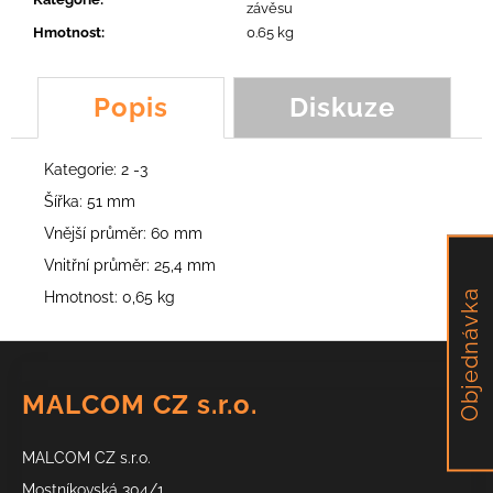
č
závěsu
u
Hmotnost
:
0.65 kg
j
e
m
Popis
Diskuze
e
Kategorie: 2 -3
NŮŽ
Šířka: 51 mm
SCORPION,
TEG,
Vnější průměr: 60 mm
FROG,
FOX,
Vnitřní průměr: 25,4 mm
PUMA
Objednávka
Hmotnost: 0,65 kg
113,43
Kč
Z
á
MALCOM CZ s.r.o.
p
a
MALCOM CZ s.r.o.
t
Mostníkovská 304/1