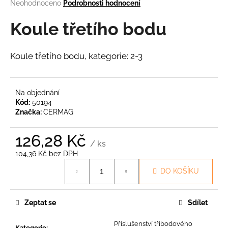
Průměrné
Neohodnoceno
Podrobnosti hodnocení
a
hodnocení
produktu
Koule třetího bodu
j
je
í
0,0
t
z
Koule třetího bodu, kategorie: 2-3
5
?
hvězdiček.
Na objednání
Kód:
50194
Značka:
CERMAG
HLEDAT
126,28 Kč
/ ks
104,36 Kč bez DPH
D
Měrná
DO KOŠÍKU
o
cena:
p
o
Zeptat se
Sdílet
r
u
Příslušenství tříbodového
Kategorie
: